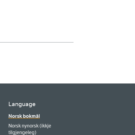
Language
Norsk bokmål
Norsk nynorsk (ikkje
tilgjengeleg)