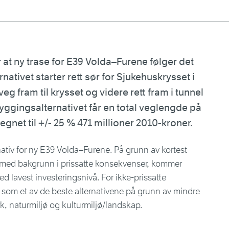
at ny trase for E39 Volda–Furene følger det
rnativet starter rett sør for Sjukehuskrysset i
g fram til krysset og videre rett fram i tunnel
byggingsalternativet får en total veglengde på
gnet til +/- 25 % 471 millioner 2010-kroner.
nativ for ny E39 Volda–Furene. På grunn av kortest
 med bakgrunn i prissatte konsekvenser, kommer
ed lavest investeringsnivå. For ikke-prissatte
 som et av de beste alternativene på grunn av mindre
, naturmiljø og kulturmiljø/landskap.