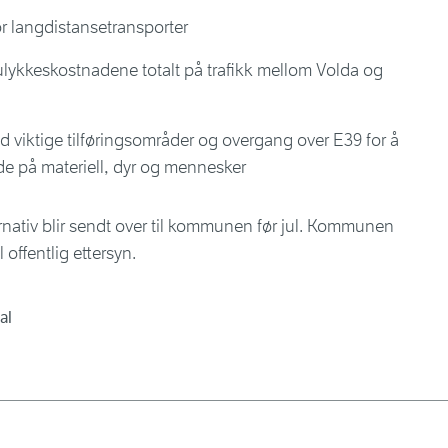
or langdistansetransporter
 ulykkeskostnadene totalt på trafikk mellom Volda og
ed viktige tilføringsområder og overgang over E39 for å
e på materiell, dyr og mennesker
ativ blir sendt over til kommunen før jul. Kommunen
l offentlig ettersyn.
al