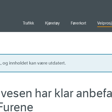
old
Trafikk
Kjøretøy
Førerkort
Veiprosj
11, og innholdet kan være utdatert.
vesen har klar anbefal
Furene