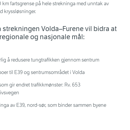
 80 km fartsgrense på hele strekninga med unntak av
d kryssløsninger.
 strekningen Volda–Furene vil bidra at
 regionale og nasjonale mål:
rlig å redusere tungtrafikken gjennom sentrum
oer til E39 og sentrumsområdet i Volda
m gir endret trafikkmønster: Rv. 653
ivsvegen
dringa av E39, nord-sør, som binder sammen byene