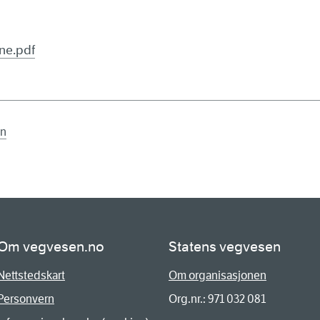
ne.pdf
en
Om vegvesen.no
Statens vegvesen
Nettstedskart
Om organisasjonen
Personvern
Org.nr.: 971 032 081