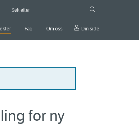
Søk etter
ekter
Fag
Om oss
Din side
ing for ny