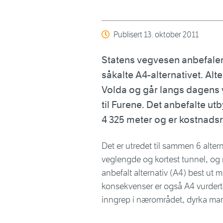
Publisert
13. oktober 2011
Statens vegvesen anbefaler 
såkalte A4-alternativet. Alte
Volda og går langs dagens ve
til Furene. Det anbefalte ut
4 325 meter og er kostnadsre
Det er utredet til sammen 6 alter
veglengde og kortest tunnel, og
anbefalt alternativ (A4) best ut m
konsekvenser er også A4 vurdert
inngrep i nærområdet, dyrka mark