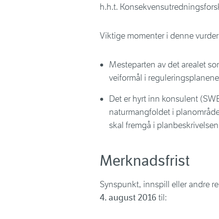
h.h.t. Konsekvensutredningsforsk
Viktige momenter i denne vurderi
Mesteparten av det arealet som n
veiformål i reguleringsplanen
Det er hyrt inn konsulent (SWE
naturmangfoldet i planområdet
skal fremgå i planbeskrivelsen 
Merknadsfrist
Synspunkt, innspill eller andre r
4. august 2016
til: