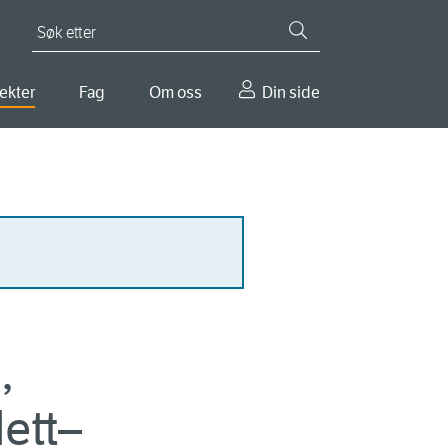
Søk etter
ekter
Fag
Om oss
Din side
,
ett–