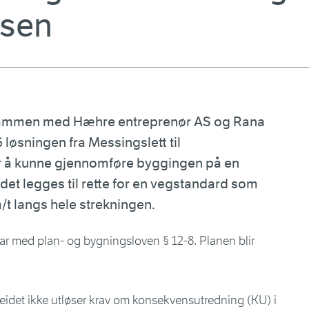
rsen
sammen med Hæhre entreprenør AS og Rana
løsningen fra Messingslett til
er å kunne gjennomføre byggingen på en
et legges til rette for en vegstandard som
m/t langs hele strekningen.
var med plan- og bygningsloven § 12-8. Planen blir
beidet ikke utløser krav om konsekvensutredning (KU) i