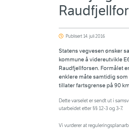
Raudfjellfo
Publisert
14. juli 2016
Statens vegvesen ønsker 
kommune å videreutvikle E6 
Raudfjellforsen. Formålet 
enklere måte samtidig som d
tillater fartsgrense på 90 k
Dette varselet er sendt ut i sams
utarbeidet etter §§ 12-3 og 3-7.
Vi vurderer at reguleringsplanar