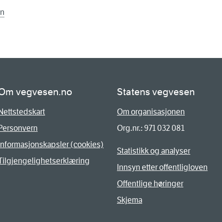
en
Om vegvesen.no
Statens vegvesen
Nettstedskart
Om organisasjonen
Personvern
Org.nr.: 971 032 081
Informasjonskapsler (cookies)
Statistikk og analyser
Tilgjengelighetserklæring
Innsyn etter offentligloven
Offentlige høringer
Skjema