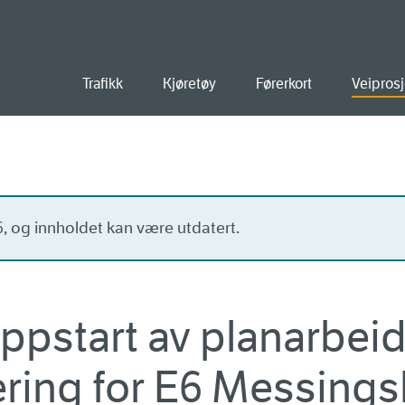
old
Trafikk
Kjøretøy
Førerkort
Veiprosj
16, og innholdet kan være utdatert.
ppstart av planarbeid
ering for E6 Messingsl