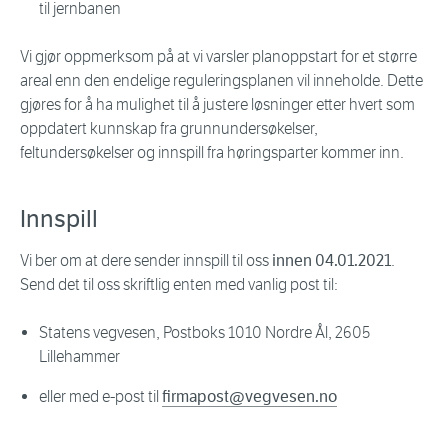
til jernbanen
Vi gjør oppmerksom på at vi varsler planoppstart for et større
areal enn den endelige reguleringsplanen vil inneholde. Dette
gjøres for å ha mulighet til å justere løsninger etter hvert som
oppdatert kunnskap fra grunnundersøkelser,
feltundersøkelser og innspill fra høringsparter kommer inn.
Innspill
Vi ber om at dere sender innspill til oss
innen 04.01.2021
.
Send det til oss skriftlig enten med vanlig post til:
Statens vegvesen, Postboks 1010 Nordre Ål, 2605
Lillehammer
eller med e-post til
firmapost@vegvesen.no