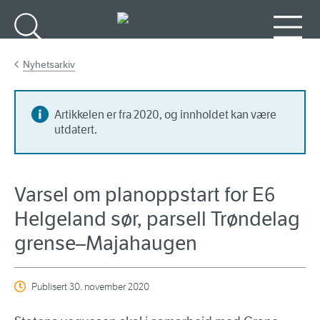
Gå til hovedinnhold
Søk
Meny
Nyhetsarkiv
Artikkelen er fra 2020, og innholdet kan være
utdatert.
Varsel om planoppstart for E6
Helgeland sør, parsell Trøndelag
grense–Majahaugen
Publisert
30. november 2020