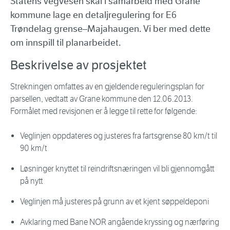
Statens vegvesen skal i samarbeid med Grane
kommune lage en detaljregulering for E6
Trøndelag grense–Majahaugen. Vi ber med dette
om innspill til planarbeidet.
Beskrivelse av prosjektet
Strekningen omfattes av en gjeldende reguleringsplan for
parsellen, vedtatt av Grane kommune den 12.06.2013.
Formålet med revisjonen er å legge til rette for følgende:
Veglinjen oppdateres og justeres fra fartsgrense 80 km/t til
90 km/t
Løsninger knyttet til reindriftsnæringen vil bli gjennomgått
på nytt
Veglinjen må justeres på grunn av et kjent søppeldeponi
Avklaring med Bane NOR angående kryssing og nærføring