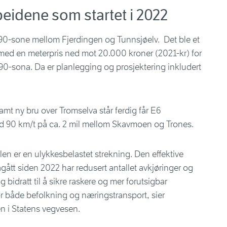
beidene som startet i 2022
 90-sone mellom Fjerdingen og Tunnsjøelv. Det ble et
 med en meterpris ned mot 20.000 kroner (2021-kr) for
0-sona. Da er planlegging og prosjektering inkludert
amt ny bru over Tromselva står ferdig får E6
90 km/t på ca. 2 mil mellom Skavmoen og Trones.
er en ulykkesbelastet strekning. Den effektive
gått siden 2022 har redusert antallet avkjøringer og
g bidratt til å sikre raskere og mer forutsigbar
or både befolkning og næringstransport, sier
en i Statens vegvesen.