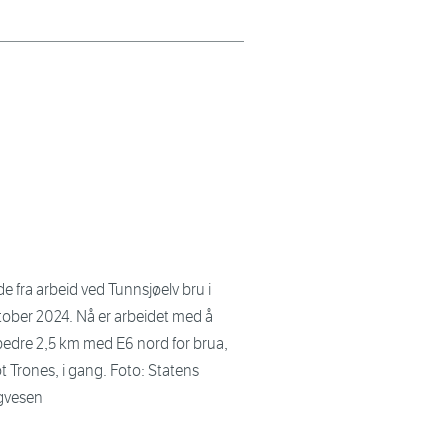
de fra arbeid ved Tunnsjøelv bru i
tober 2024. Nå er arbeidet med å
bedre 2,5 km med E6 nord for brua,
 Trones, i gang. Foto: Statens
gvesen