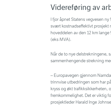
Videreføring av ar
I fjor åpnet Statens vegvesen ny
svært kostnadseffektivt prosjekt
hoveddelen av den 12 km lange 9
(eks MVA).
Når de to nye delstrekningene, s
sammenhengende strekning med 
– Europavegen gjennom Namdalen 
trinnvise utbedringen som har på
kryss og økt trafikksikkerheten, o
fremkommelighet. Det er viktig f
prosjektleder Harald Inge Johns