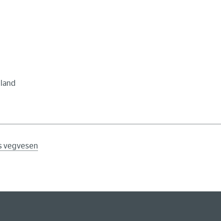
dland
ns vegvesen