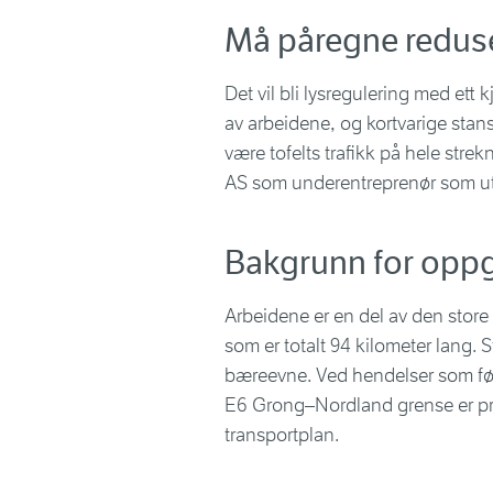
Må påregne redus
Det vil bli lysregulering med ett k
av arbeidene, og kortvarige stans 
være tofelts trafikk på hele st
AS som underentreprenør som utf
Bakgrunn for oppg
Arbeidene er en del av den stor
som er totalt 94 kilometer lang. 
bæreevne. Ved hendelser som føre
E6 Grong–Nordland grense er pri
transportplan.