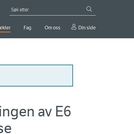
Søk etter
ekter
Fag
Om oss
Din side
ingen av E6
se