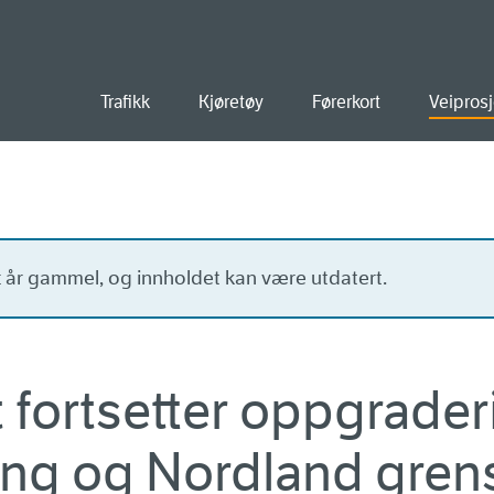
old
Trafikk
Kjøretøy
Førerkort
Veiprosj
tt år gammel, og innholdet kan være utdatert.
fortsetter oppgrader
ng og Nordland gren