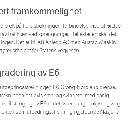
ert framkommelighet
jørefelt på flere strekninger i forbindelse med utførelse
av trafikken ved sprengninger. I fellesferien skal det
rekningen. Det er PEAB Anlegg AS med Austad Maskin
ører arbeidet for Statens vegvesen.
radering av E6
e utbedringsstrekningen E6 Grong-Nordland grense,
Strekningen er tidvis smal og svingete, med dårlig
r til stenging av E6 er det svært lang omkjøringsveg.
oritert som utbedringsstrekning i gjeldende Nasjonal