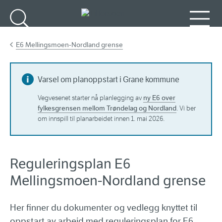
Gå til hovedinnhold
Søk
Meny
E6 Mellingsmoen-Nordland grense
Varsel om planoppstart i Grane kommune
ny E6 over
Vegvesenet starter nå planlegging av
fylkesgrensen mellom Trøndelag og Nordland
. Vi ber
om innspill til planarbeidet innen 1. mai 2026.
Reguleringsplan E6
Mellingsmoen-Nordland grense
Her finner du dokumenter og vedlegg knyttet til
oppstart av arbeid med reguleringsplan for E6