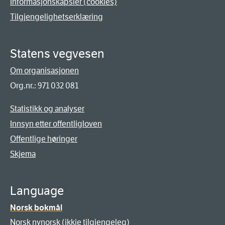
Informasjonskapsler (cookies)
Tilgjengelighetserklæring
Statens vegvesen
Om organisasjonen
Org.nr.: 971 032 081
Statistikk og analyser
Innsyn etter offentligloven
Offentlige høringer
Skjema
Language
Norsk bokmål
Norsk nynorsk (ikkje tilgjengeleg)