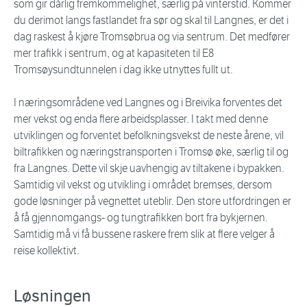
som gir dårlig fremkommelighet, særlig på vinterstid. Kommer
du derimot langs fastlandet fra sør og skal til Langnes, er det i
dag raskest å kjøre Tromsøbrua og via sentrum. Det medfører
mer trafikk i sentrum, og at kapasiteten til E8
Tromsøysundtunnelen i dag ikke utnyttes fullt ut.
I næringsområdene ved Langnes og i Breivika forventes det
mer vekst og enda flere arbeidsplasser. I takt med denne
utviklingen og forventet befolkningsvekst de neste årene, vil
biltrafikken og næringstransporten i Tromsø øke, særlig til og
fra Langnes. Dette vil skje uavhengig av tiltakene i bypakken.
Samtidig vil vekst og utvikling i området bremses, dersom
gode løsninger på vegnettet uteblir. Den store utfordringen er
å få gjennomgangs- og tungtrafikken bort fra bykjernen.
Samtidig må vi få bussene raskere frem slik at flere velger å
reise kollektivt.
Løsningen