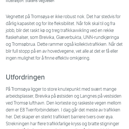
Illustrasjon: Statens Vegvesen
Vegnettet på Tromsøya er ikke robust nok. Det har stedvis for
dårlig kapasitet og for lite fleksibilitet. Når folk skal til og fra
jobb, blir det raskt kø og treg trafikkavvikling ved en rekke
flaskehalser, som Breivika, Giæverbukta, UNN-rundkjøringa
og Tromsøbrua. Dette rammer også kollektivtrafikken. Når det
blir full stopp på en av hovedvegene, vet alle at det er få eller
ingen mulighet for å finne effektiv omkjøring.
Utfordringen
På Tromsøya ligger to store knutepunkt med svært mange
arbeidsplasser, Breivika på østsiden og Langnes på vestsiden
ved Tromsø lufthavn. Den korteste og raskeste vegen mellom
dem er E8 Tverrforbindelsen. I dag går det meste av trafikken
her. Det skaper en sterkt trafikkert barriere tvers over øya.
Strekningen har flere trafikkfarlige kryss og bratte stigninger