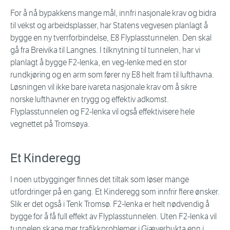
For å nå bypakkens mange mål, innfri nasjonale krav og bidra
til vekst og arbeidsplasser, har Statens vegvesen planlagt å
bygge en ny tverrforbindelse, E8 Flyplasstunnelen. Den skal
gå fra Breivika til Langnes. I tilknytning til tunnelen, har vi
planlagt å bygge F2-lenka, en veg-lenke med en stor
rundkjøring og en arm som fører ny E8 helt fram til lufthavna.
Løsningen vil ikke bare ivareta nasjonale krav om å sikre
norske lufthavner en trygg og effektiv adkomst.
Flyplasstunnelen og F2-lenka vil også effektivisere hele
vegnettet på Tromsøya.
Et Kinderegg
I noen utbygginger finnes det tiltak som løser mange
utfordringer på en gang. Et Kinderegg som innfrir flere ønsker.
Slik er det også i Tenk Tromsø. F2-lenka er helt nødvendig å
bygge for å få full effekt av Flyplasstunnelen. Uten F2-lenka vil
tunnelen skape mer trafikkproblemer i Giæverbukta enn i