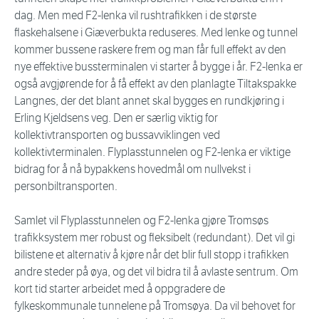
dag. Men med F2-lenka vil rushtrafikken i de største
flaskehalsene i Giæverbukta reduseres. Med lenke og tunnel
kommer bussene raskere frem og man får full effekt av den
nye effektive bussterminalen vi starter å bygge i år. F2-lenka er
også avgjørende for å få effekt av den planlagte Tiltakspakke
Langnes, der det blant annet skal bygges en rundkjøring i
Erling Kjeldsens veg. Den er særlig viktig for
kollektivtransporten og bussavviklingen ved
kollektivterminalen. Flyplasstunnelen og F2-lenka er viktige
bidrag for å nå bypakkens hovedmål om nullvekst i
personbiltransporten.
Samlet vil Flyplasstunnelen og F2-lenka gjøre Tromsøs
trafikksystem mer robust og fleksibelt (redundant). Det vil gi
bilistene et alternativ å kjøre når det blir full stopp i trafikken
andre steder på øya, og det vil bidra til å avlaste sentrum. Om
kort tid starter arbeidet med å oppgradere de
fylkeskommunale tunnelene på Tromsøya. Da vil behovet for