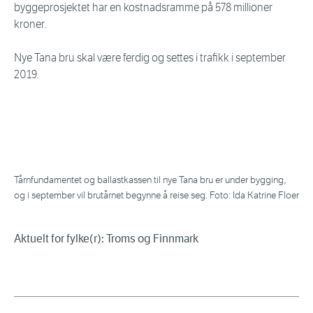
byggeprosjektet har en kostnadsramme på 578 millioner
kroner.
Nye Tana bru skal være ferdig og settes i trafikk i september
2019.
Tårnfundamentet og ballastkassen til nye Tana bru er under bygging,
og i september vil brutårnet begynne å reise seg. Foto: Ida Katrine Floer
Aktuelt for fylke(r): Troms og Finnmark