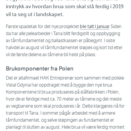
inntrykk av hvordan brua som skal stå ferdig i 2019
vil ta seg ut i landskapet.
Første spadetak for det nye prosjektet
ble tatt i januar
.Siden
da har alle pelearbeider i Tana blitt ferdigstilt og oppbygging
av tårnfundamentet og ballastkassen er påbegynt. I siste
halvdel av august vil tårnfundamentet støpes og kort tid etter
vil de første delene av tårnene bli heist på plass.
Brukomponenter fra Polen
Det er altafirmaet HAK Entreprenør som sammen med polske
Vistal Gdynia har oppdraget med å bygge den nye brua.
Komponentene til brua produseres på stålfabrikken i Polen,
hvor de er ferdige med ca. 70 meter av tårnene og det meste
av vegbanene som skal produseres i år. Dette klargjøres nå for
transport til Tana. I sommer pågår arbeidet med å armere
tårnfundamentet, og selve støpingen av fundamentet er
planlagt til slutten av august. Hele brua vil være ferdig montert