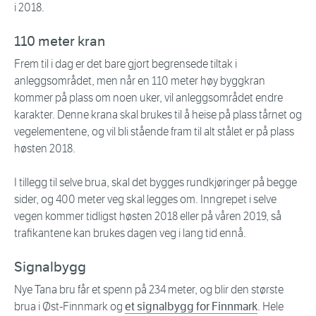
i 2018.
110 meter kran
Frem til i dag er det bare gjort begrensede tiltak i
anleggsområdet, men når en 110 meter høy byggkran
kommer på plass om noen uker, vil anleggsområdet endre
karakter. Denne krana skal brukes til å heise på plass tårnet og
vegelementene, og vil bli stående fram til alt stålet er på plass
høsten 2018.
I tillegg til selve brua, skal det bygges rundkjøringer på begge
sider, og 400 meter veg skal legges om. Inngrepet i selve
vegen kommer tidligst høsten 2018 eller på våren 2019, så
trafikantene kan brukes dagen veg i lang tid ennå.
Signalbygg
Nye Tana bru får et spenn på 234 meter, og blir den største
brua i Øst-Finnmark og
et signalbygg for Finnmark
. Hele