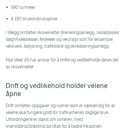
580 tunneler
6 190 brukonstruksjoner
I tillegg omfatter riksveinettet dreneringsanlegg, rasteplasser,
døgnhvileplasser, ferjeleier og veiutstyr som for eksempel
rekkverk, belysning, trafikkskilt og skredsikringsanlegg.
Nye Veier AS har ansvar for å drifte og vedlikeholde deres del
av riksveinettet.
Drift og vedlikehold holder veiene
åpne
Drift omfatter oppgaver og rutiner som er nødvendig for at
veiene skal fungere godt for trafikantenes daglige bruk.
Utfordringene er størst om vinteren, med
snørydding/brøyting og tiltak for å bedre friksjonen.