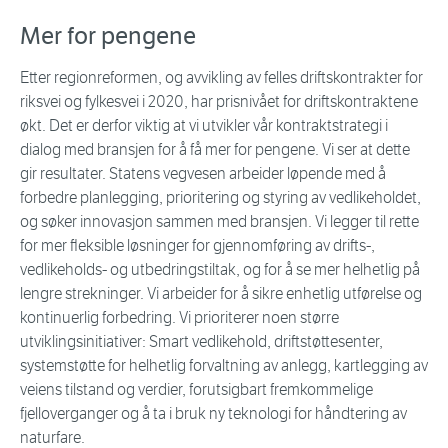
Mer for pengene
Etter regionreformen, og avvikling av felles driftskontrakter for
riksvei og fylkesvei i 2020, har prisnivået for driftskontraktene
økt. Det er derfor viktig at vi utvikler vår kontraktstrategi i
dialog med bransjen for å få mer for pengene. Vi ser at dette
gir resultater. Statens vegvesen arbeider løpende med å
forbedre planlegging, prioritering og styring av vedlikeholdet,
og søker innovasjon sammen med bransjen. Vi legger til rette
for mer fleksible løsninger for gjennomføring av drifts-,
vedlikeholds- og utbedringstiltak, og for å se mer helhetlig på
lengre strekninger. Vi arbeider for å sikre enhetlig utførelse og
kontinuerlig forbedring. Vi prioriterer noen større
utviklingsinitiativer: Smart vedlikehold, driftstøttesenter,
systemstøtte for helhetlig forvaltning av anlegg, kartlegging av
veiens tilstand og verdier, forutsigbart fremkommelige
fjelloverganger og å ta i bruk ny teknologi for håndtering av
naturfare.