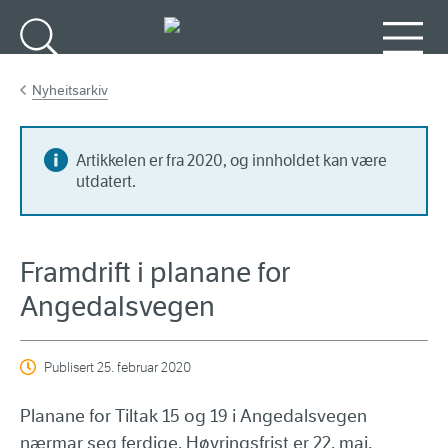
Gå til hovedinnhold
Søk
Meny
Nyheitsarkiv
Artikkelen er fra 2020, og innholdet kan være
utdatert.
Framdrift i planane for
Angedalsvegen
Publisert
25. februar 2020
Planane for Tiltak 15 og 19 i Angedalsvegen
nærmar seg ferdige. Høyringsfrist er 22. mai.