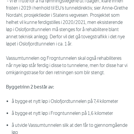
- Vi er i rute for å ha rømningsvegene ut i dagen, klare innen
fristen i 2019 i henhold til EU’s tunneldirektiv, sier Anne-Grethe
Nordahl, prosjektleder i Statens vegvesen. Prosjektet som
helhet vil kunne ferdigstilles i 2020/2021, men eksisterende
løp i Oslofjordtunnelen må stenges for å rehabilitere blant
annet teknisk anlegg. Derfor vil det gå tovegstrafikk i det nye
løpet i Oslofjordtunnelen i ca. 1 år.
Vassumtunnelen og Frogntunnelen skal også rehabiliteres
når nye løp står ferdig i disse to tunnelene, men for disse har vi
omkjøringstrase for den retningen som blir stengt.
Byggetrinn 2 består av:
å bygge et nytt løp i Oslofjordtunnelen på 7,4 kilometer
å bygge et nytt løp i Frogntunnelen på 1,6 kilometer
å utvide Vassumtunnelen slik at den får to gjennomgående
løp