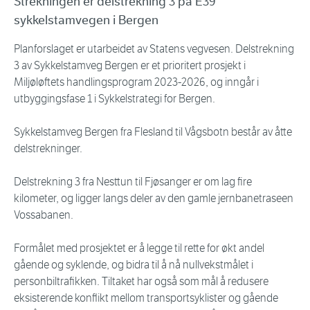
Strekningen er delstrekning 3 på E39
sykkelstamvegen i Bergen
Planforslaget er utarbeidet av Statens vegvesen. Delstrekning
3 av Sykkelstamveg Bergen er et prioritert prosjekt i
Miljøløftets handlingsprogram 2023-2026, og inngår i
utbyggingsfase 1 i Sykkelstrategi for Bergen.
Sykkelstamveg Bergen fra Flesland til Vågsbotn består av åtte
delstrekninger.
Delstrekning 3 fra Nesttun til Fjøsanger er om lag fire
kilometer, og ligger langs deler av den gamle jernbanetraseen
Vossabanen.
Formålet med prosjektet er å legge til rette for økt andel
gående og syklende, og bidra til å nå nullvekstmålet i
personbiltrafikken. Tiltaket har også som mål å redusere
eksisterende konflikt mellom transportsyklister og gående