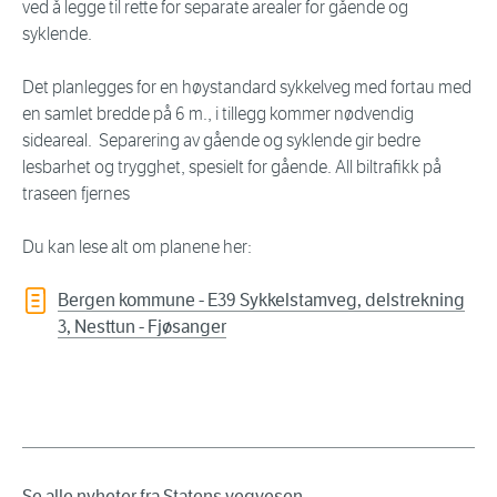
ved å legge til rette for separate arealer for gående og
syklende.
Det planlegges for en høystandard sykkelveg med fortau med
en samlet bredde på 6 m., i tillegg kommer nødvendig
sideareal. Separering av gående og syklende gir bedre
lesbarhet og trygghet, spesielt for gående. All biltrafikk på
traseen fjernes
Du kan lese alt om planene her:
Bergen kommune - E39 Sykkelstamveg, delstrekning
3, Nesttun - Fjøsanger
Se alle nyheter fra Statens vegvesen