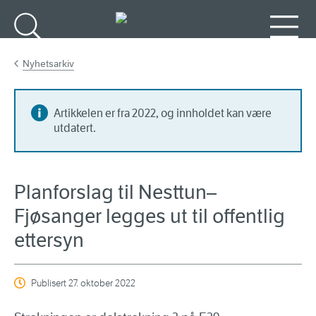
Gå til hovedinnhold
Søk
Meny
Nyhetsarkiv
Artikkelen er fra 2022, og innholdet kan være
utdatert.
Planforslag til Nesttun–
Fjøsanger legges ut til offentlig
ettersyn
Publisert
27. oktober 2022