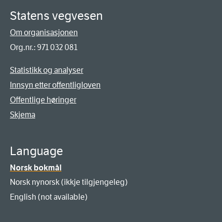
Statens vegvesen
Om organisasjonen
Org.nr.: 971 032 081
Statistikk og analyser
Innsyn etter offentligloven
Offentlige høringer
Skjema
Language
Norsk bokmål
Norsk nynorsk (ikkje tilgjengeleg)
English (not available)