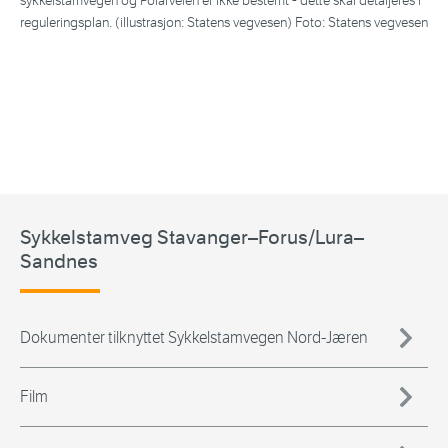
sykkelstamvegen og Polarveien er ikke bestemt - dette skal detaljeres i
i t
reguleringsplan. (illustrasjon: Statens vegvesen) Foto: Statens vegvesen
(Mu
Sykkelstamveg Stavanger–Forus/Lura–
Sandnes
Dokumenter tilknyttet Sykkelstamvegen Nord-Jæren
Film