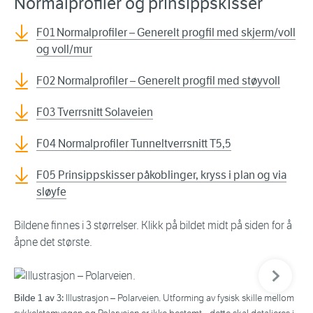
Normalprofiler og prinsippskisser
F01 Normalprofiler – Generelt progfil med skjerm/voll
og voll/mur
F02 Normalprofiler – Generelt progfil med støyvoll
F03 Tverrsnitt Solaveien
F04 Normalprofiler Tunneltverrsnitt T5,5
F05 Prinsippskisser påkoblinger, kryss i plan og via
sløyfe
Bildene finnes i 3 størrelser. Klikk på bildet midt på siden for å
åpne det største.
Neste bil
Bilde 1 av 3:
Bil
Illustrasjon – Polarveien. Utforming av fysisk skille mellom