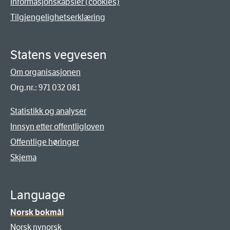
Informasjonskapsler (cookies)
Tilgjengelighetserklæring
Statens vegvesen
Om organisasjonen
Org.nr.: 971 032 081
Statistikk og analyser
Innsyn etter offentligloven
Offentlige høringer
Skjema
Language
Norsk bokmål
Norsk nynorsk