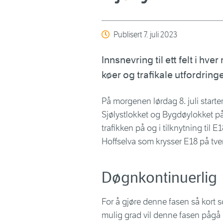
Publisert
7. juli 2023
Innsnevring til ett felt i hver
køer og trafikale utfordring
På morgenen lørdag 8. juli start
Sjølystlokket og Bygdøylokket på 
trafikken på og i tilknytning til E1
Hoffselva som krysser E18 på tver
Døgnkontinuerlig
For å gjøre denne fasen så kort 
mulig grad vil denne fasen pågå d