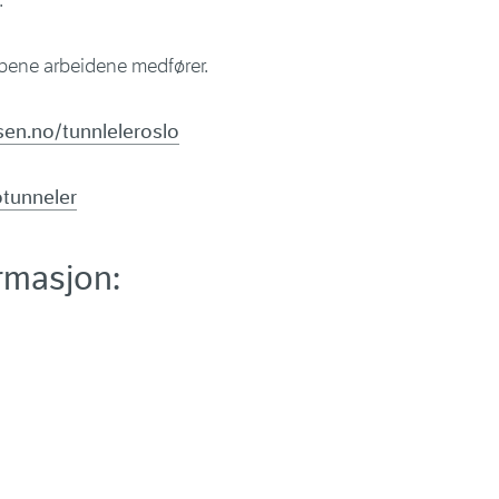
.
pene arbeidene medfører.
en.no/tunnleleroslo
tunneler
ormasjon: