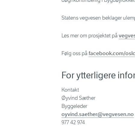
døgnkontinuerlig i Bygdøylokket
Statens vegvesen beklager ulem
Les mer om prosjektet på
vegves
Følg oss på
facebook.com/oslo
For ytterligere inf
Kontakt
Øyvind Sæther
Byggeleder
oyvind.saether@vegvesen.no
977 42 974