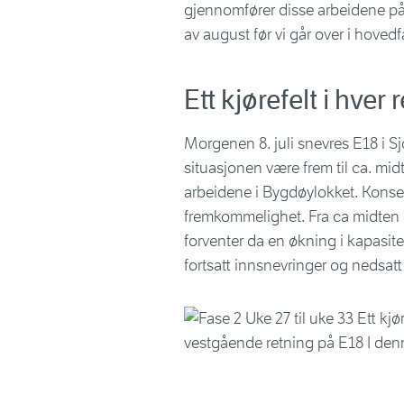
gjennomfører disse arbeidene på 
av august før vi går over i hovedf
Ett kjørefelt i hve
Morgenen 8. juli snevres E18 i Sjøly
situasjonen være frem til ca. mi
arbeidene i Bygdøylokket. Konse
fremkommelighet. Fra ca midten av
forventer da en økning i kapasite
fortsatt innsnevringer og nedsatt