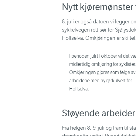
Nytt kjøremønster 
8. juli er også datoen vi legger 
sykkelvegen rett sør for Sjølystlokk
Hoffselva. Omkjøringen er skiltet
I perioden juli til oktober vil det v
midlertidig omkjøring for syklister
Omkjøringen gjøres som følge av
arbeidene med ny rørkulvert for
Hoffselva.
Støyende arbeider f
Fra helgen 8.-9. juli og fram til 