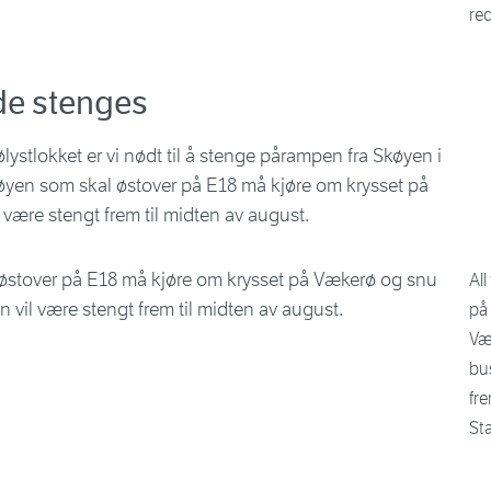
red
e stenges
lystlokket er vi nødt til å stenge pårampen fra Skøyen i
køyen som skal østover på E18 må kjøre om krysset på
være stengt frem til midten av august.
All
på
Væ
bu
fre
St