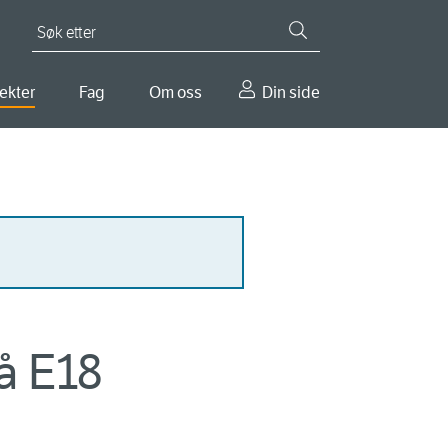
Søk etter
ekter
Fag
Om oss
Din side
på E18