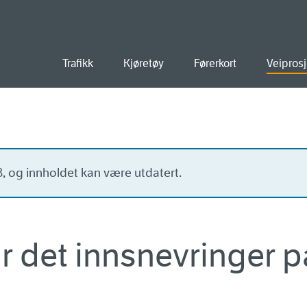
old
Trafikk
Kjøretøy
Førerkort
Veiprosj
23, og innholdet kan være utdatert.
blir det innsnevringer 