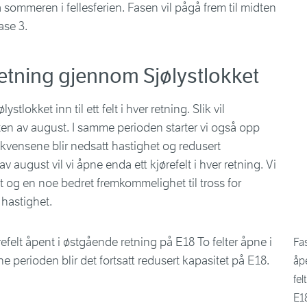
sommeren i fellesferien. Fasen vil pågå frem til midten
ase 3.
r retning gjennom Sjølystlokket
stlokket inn til ett felt i hver retning. Slik vil
dten av august. I samme perioden starter vi også opp
kvensene blir nedsatt hastighet og redusert
 august vil vi åpne enda ett kjørefelt i hver retning. Vi
t og en noe bedret fremkommelighet til tross for
 hastighet.
Fas
åp
fel
E18