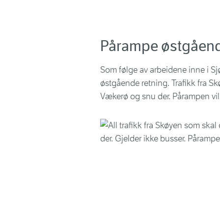
Pårampe østgåend
Som følge av arbeidene inne i Sjø
østgående retning. Trafikk fra S
Vækerø og snu der. Pårampen vil 