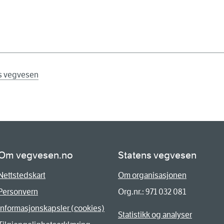
ns vegvesen
Om vegvesen.no
Statens vegvesen
Nettstedskart
Om organisasjonen
Personvern
Org.nr.: 971 032 081
Informasjonskapsler (cookies)
Statistikk og analyser