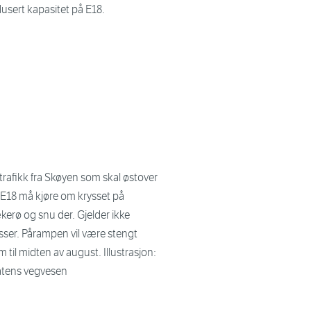
usert kapasitet på E18.
 trafikk fra Skøyen som skal østover
 E18 må kjøre om krysset på
kerø og snu der. Gjelder ikke
sser. Pårampen vil være stengt
m til midten av august. Illustrasjon:
atens vegvesen