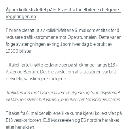
Åpner kollektivfeltet på E18 vestfra for elbilene i helgene -
regjeringen.no
Elbilene ble tatt ut av kollektivfeltene 6. mai som et tiltak for å
redusere trafikkstrømmene mot Operatunnelen. Dette var en
følge av stengningen av ring 1 som hver dag ble brukt av
17.500 bilister.
Tiltaket førte til økte kødannelser på strekninger langs E18 i
Asker og Bærum. Det ble varslet om at situasjonen var blitt
betydelig vanskeligere i helgene.
Trafikken inn mot Oslo er lavere i helgene og tunnelsystemet
vil tåle noe større belastning, påpeker samferdselsministeren.
Tiltaket fra 6. mai der elbilene ikke kunne kjøre i kollektivfelt på
E18 vestkorridoren, E18 Mosseveien og E6 nordfra har virket
etter hensikten.