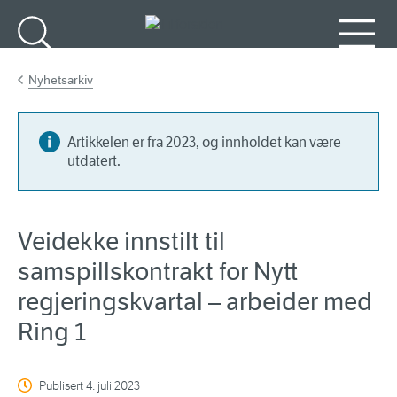
Gå til hovedinnhold
Søk
Meny
Nyhetsarkiv
Artikkelen er fra 2023, og innholdet kan være
utdatert.
Veidekke innstilt til
samspillskontrakt for Nytt
regjeringskvartal – arbeider med
Ring 1
Publisert
4. juli 2023