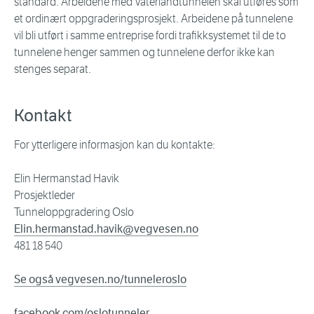
standard. Arbeidene med Vaterlandtunnelen skal utføres som
et ordinært oppgraderingsprosjekt. Arbeidene på tunnelene
vil bli utført i samme entreprise fordi trafikksystemet til de to
tunnelene henger sammen og tunnelene derfor ikke kan
stenges separat.
Kontakt
For ytterligere informasjon kan du kontakte:
Elin Hermanstad Havik
Prosjektleder
Tunneloppgradering Oslo
Elin.hermanstad.havik@vegvesen.no
481 18 540
Se også vegvesen.no/tunneleroslo
facebook.com/oslotunneler