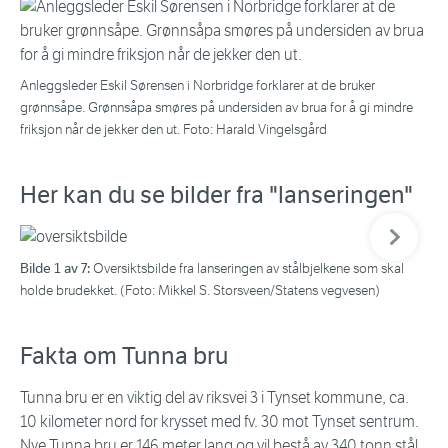
Anleggsleder Eskil Sørensen i Norbridge forklarer at de bruker
grønnsåpe. Grønnsåpa smøres på undersiden av brua for å gi mindre
friksjon når de jekker den ut. Foto: Harald Vingelsgård
Her kan du se bilder fra "lanseringen"
Neste bil
Bilde 1 av 7:
Bil
Oversiktsbilde fra lanseringen av stålbjelkene som skal
holde brudekket. (Foto: Mikkel S. Storsveen/Statens vegvesen)
Fakta om Tunna bru
Tunna bru er en viktig del av riksvei 3 i Tynset kommune, ca.
10 kilometer nord for krysset med fv. 30 mot Tynset sentrum.
Nye Tunna bru er 146 meter lang og vil bestå av 340 tonn stål