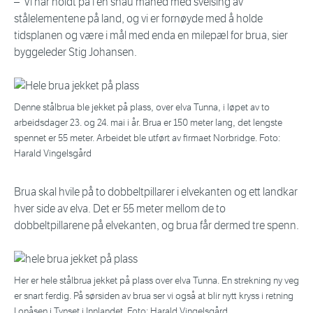
– Vi har holdt på i en snau måned med sveising av
stålelementene på land, og vi er fornøyde med å holde
tidsplanen og være i mål med enda en milepæl for brua, sier
byggeleder Stig Johansen.
Denne stålbrua ble jekket på plass, over elva Tunna, i løpet av to
arbeidsdager 23. og 24. mai i år. Brua er 150 meter lang, det lengste
spennet er 55 meter. Arbeidet ble utført av firmaet Norbridge. Foto:
Harald Vingelsgård
Brua skal hvile på to dobbeltpillarer i elvekanten og ett landkar
hver side av elva. Det er 55 meter mellom de to
dobbeltpillarene på elvekanten, og brua får dermed tre spenn.
Her er hele stålbrua jekket på plass over elva Tunna. En strekning ny veg
er snart ferdig. På sørsiden av brua ser vi også at blir nytt kryss i retning
Lonåsen i Tynset i Innlandet. Foto: Harald Vingelsgård