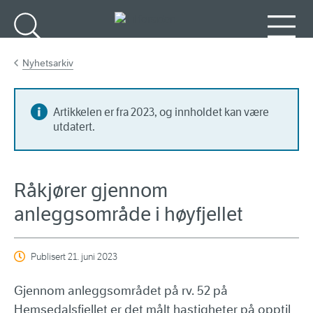
Gå til hovedinnhold
Søk
Meny
Nyhetsarkiv
Artikkelen er fra 2023, og innholdet kan være
utdatert.
Råkjører gjennom
anleggsområde i høyfjellet
Publisert
21. juni 2023
Gjennom anleggsområdet på rv. 52 på
Hemsedalsfjellet er det målt hastigheter på opptil