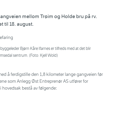
 gangveien mellom Trøim og Holde bru på rv.
 til 18. august.
 byggeleder Bjørn Kåre Ifarnes er tilfreds med at det blir
Hemsedal sentrum. (Foto: Kjell Wold)
 med å ferdigstille den 1,8 kilometer lange gangveien før
idene som Anlegg Øst Entreprenør AS utfører for
 i hovedsak bestå av følgende: