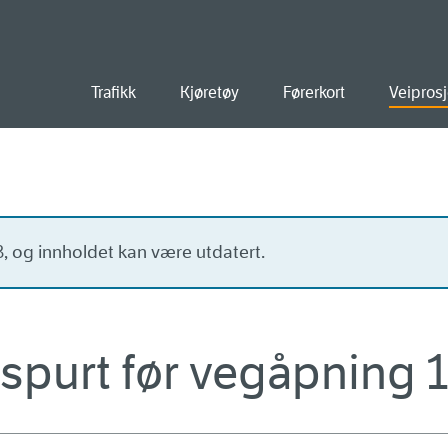
old
Trafikk
Kjøretøy
Førerkort
Veiprosj
23, og innholdet kan være utdatert.
purt før vegåpning 1