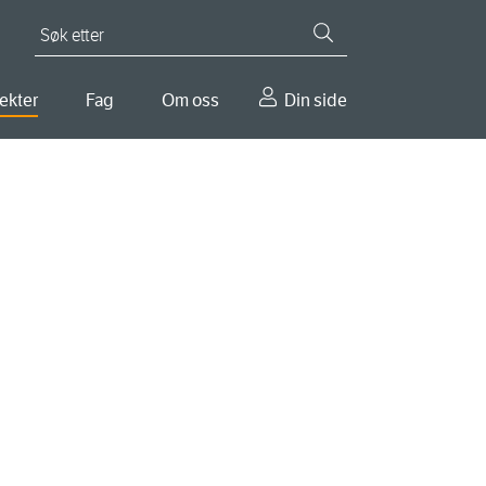
Søk etter
ekter
Fag
Om oss
Din side