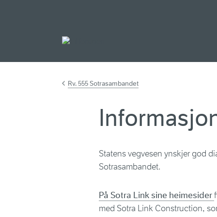
Gå til hovedinnh
Rv. 555 Sotrasambandet
Informasjon
Statens vegvesen ynskjer god d
Sotrasambandet.
På Sotra Link sine heimesider
med Sotra Link Construction, som