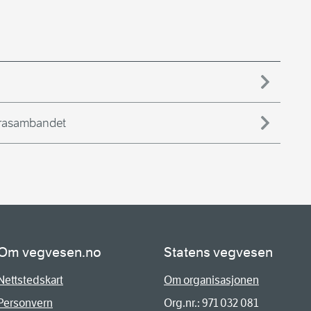
otrasambandet
Om vegvesen.no
Statens vegvesen
Nettstedskart
Om organisasjonen
Personvern
Org.nr.: 971 032 081