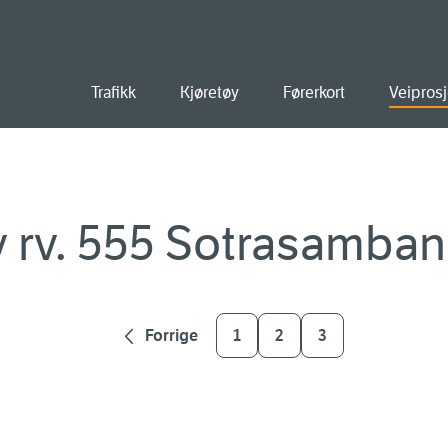
old
Trafikk
Kjøretøy
Førerkort
Veiprosj
v rv. 555 Sotrasamba
Forrige
1
2
3