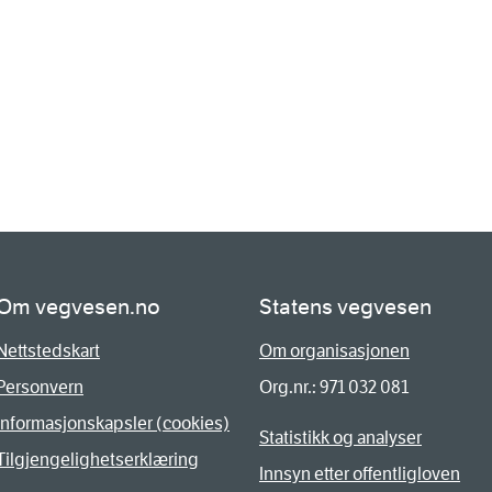
Om vegvesen.no
Statens vegvesen
Nettstedskart
Om organisasjonen
Personvern
Org.nr.: 971 032 081
Informasjonskapsler (cookies)
Statistikk og analyser
Tilgjengelighetserklæring
Innsyn etter offentligloven