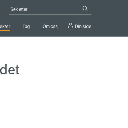
Søk etter
ekter
Fag
Om oss
Din side
ndet