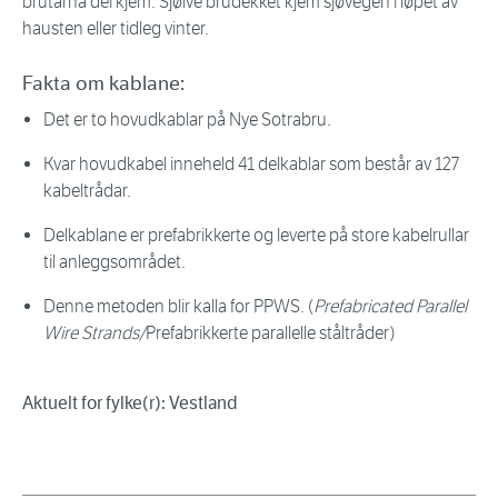
brutårna dei kjem. Sjølve brudekket kjem sjøvegen i løpet av
hausten eller tidleg vinter.
Fakta om kablane:
Det er to hovudkablar på Nye Sotrabru.
Kvar hovudkabel inneheld 41 delkablar som består av 127
kabeltrådar.
Delkablane er prefabrikkerte og leverte på store kabelrullar
til anleggsområdet.
Denne metoden blir kalla for PPWS. (
Prefabricated Parallel
Wire Strands/
Prefabrikkerte parallelle ståltråder)
Aktuelt for fylke(r): Vestland