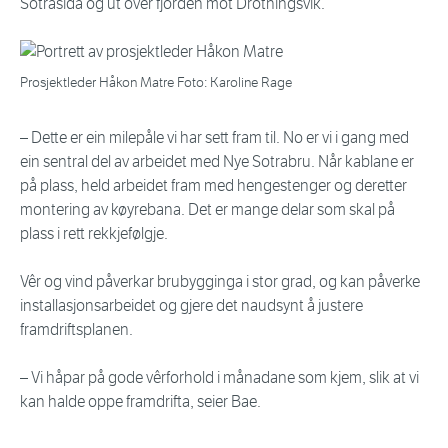
Sotrasida og ut over fjorden mot Drotningsvik.
Prosjektleder Håkon Matre Foto: Karoline Rage
– Dette er ein milepåle vi har sett fram til. No er vi i gang med
ein sentral del av arbeidet med Nye Sotrabru. Når kablane er
på plass, held arbeidet fram med hengestenger og deretter
montering av køyrebana. Det er mange delar som skal på
plass i rett rekkjefølgje.
Vêr og vind påverkar brubygginga i stor grad, og kan påverke
installasjonsarbeidet og gjere det naudsynt å justere
framdriftsplanen.
– Vi håpar på gode vêrforhold i månadane som kjem, slik at vi
kan halde oppe framdrifta, seier Bae.