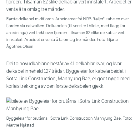
Første delkabel midtfjords. Arbeidarear frå NRS "føljer" kabelen over
fjorden via catwalken. Delkabelen (til venstre i bilete, med flagg for
anledninga) vert trekt over fjorden. Tilsaman 82 slike delkablar vert
innstalert. Arbeidet er venta å ta omlag tre månder. Foto: Bjarte
Ågotnes Olsen
Dei to hovudkablane består av 41 delkablar kvar, og kvar
delkabel inneheld 127 trådar. Byggeleiar for kabelarbeidet i
Sotra Link Construction, Manhyung Bae, er godt nøgd med
korleis trekkinga av den første delkabelen gjekk
Byggeleiar for brutårna i Sotra Link Construction Manhyung Bae. Foto:
Marthe Njåstad