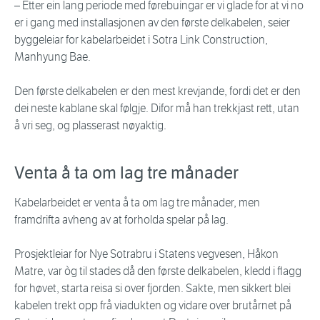
– Etter ein lang periode med førebuingar er vi glade for at vi no
er i gang med installasjonen av den første delkabelen, seier
byggeleiar for kabelarbeidet i Sotra Link Construction,
Manhyung Bae.
Den første delkabelen er den mest krevjande, fordi det er den
dei neste kablane skal følgje. Difor må han trekkjast rett, utan
å vri seg, og plasserast nøyaktig.
Venta å ta om lag tre månader
Kabelarbeidet er venta å ta om lag tre månader, men
framdrifta avheng av at forholda spelar på lag.
Prosjektleiar for Nye Sotrabru i Statens vegvesen, Håkon
Matre, var òg til stades då den første delkabelen, kledd i flagg
for høvet, starta reisa si over fjorden. Sakte, men sikkert blei
kabelen trekt opp frå viadukten og vidare over brutårnet på