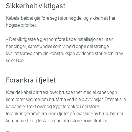
Sikkerheit viktigast
Kabelarbeidet går føre seg i stor høgde, og sikkerheit har
høgste prioritet.
– Det viktigaste å gjennomføre kabelinstallasjonen utan
hendingar, samstundes som vi held oppe dei strenge
kvalitetskrava som ein konstruksjon av denne storleiken krev,
seier Bae.
Forankra i fjellet
Kvar delkabel blir trekt over bruspennet med ei kabelvogn
som rører seg mellom brutårna ved hjelp av vinsjar. Etter at alle
kablane er trekt over og trygt forankra i dei store
forankringskammera inne i fjellet på kvar side av brua, blir dei
komprimerte og festa saman til to store hovudkablar.