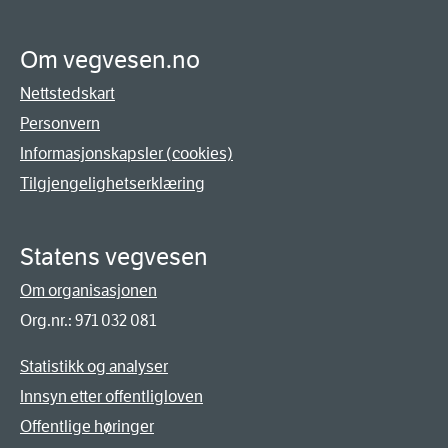
Om vegvesen.no
Nettstedskart
Personvern
Informasjonskapsler (cookies)
Tilgjengelighetserklæring
Statens vegvesen
Om organisasjonen
Org.nr.: 971 032 081
Statistikk og analyser
Innsyn etter offentligloven
Offentlige høringer