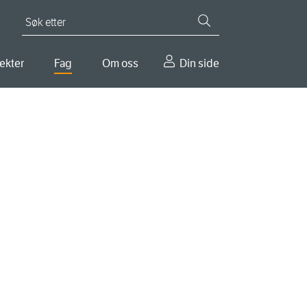
Søk etter
ekter
Fag
Om oss
Din side