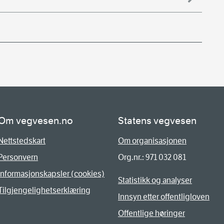
Om vegvesen.no
Statens vegvesen
Nettstedskart
Om organisasjonen
Personvern
Org.nr.: 971 032 081
Informasjonskapsler (cookies)
Statistikk og analyser
Tilgjengelighetserklæring
Innsyn etter offentligloven
Offentlige høringer