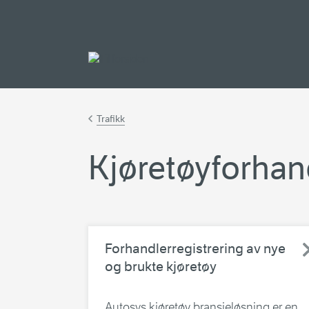
Gå til hovedinnh
Trafikk
Kjøretøyforhan
Forhandlerregistrering av nye
og brukte kjøretøy
Autosys kjøretøy bransjeløsning er en