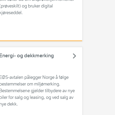
(prøveskilt) og bruker digital
kjøreseddel.
Energi- og dekkmerking
EØS-avtalen pålegger Norge å følge
bestemmelser om miljømerking.
Bestemmelsene gjelder tilbydere av nye
biler for salg og leasing, og ved salg av
nye dekk.