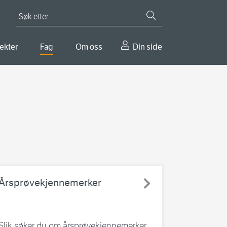
Søk etter
ekter
Fag
Om oss
Din side
Årsprøvekjennemerker
Slik søker du om årsprøvekjennemerker