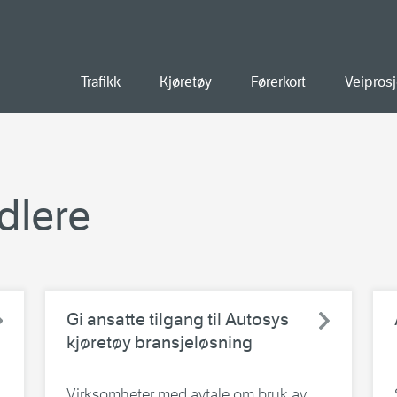
old
Trafikk
Kjøretøy
Førerkort
Veiprosj
dlere
Gi ansatte tilgang til Autosys
kjøretøy bransjeløsning
Virksomheter med avtale om bruk av