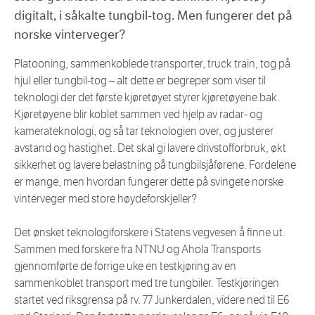
digitalt, i såkalte tungbil-tog. Men fungerer det på
norske vinterveger?
Platooning, sammenkoblede transporter, truck train, tog på
hjul eller tungbil-tog – alt dette er begreper som viser til
teknologi der det første kjøretøyet styrer kjøretøyene bak.
Kjøretøyene blir koblet sammen ved hjelp av radar- og
kamerateknologi, og så tar teknologien over, og justerer
avstand og hastighet. Det skal gi lavere drivstofforbruk, økt
sikkerhet og lavere belastning på tungbilsjåførene. Fordelene
er mange, men hvordan fungerer dette på svingete norske
vinterveger med store høydeforskjeller?
Det ønsket teknologiforskere i Statens vegvesen å finne ut.
Sammen med forskere fra NTNU og Ahola Transports
gjennomførte de forrige uke en testkjøring av en
sammenkoblet transport med tre tungbiler. Testkjøringen
startet ved riksgrensa på rv. 77 Junkerdalen, videre ned til E6