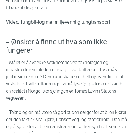
ved Storjord. Den fortsatte nordover langs E6, og så via E10
tilbake til riksgrensen.
Video, Tungbil-tog mer miljøvennlig tungtransport
– Ønsker å finne ut hva som ikke
fungerer
– Målet er å avdekke svakhetene ved teknologien og
infrastrukturen slik den er i dag. Hvor butter det, hva må vi
jobbe videre med? Den kunnskapen er helt nødvendig for at
vi skal vite hvilke utfordringer vi må løse før platooning kan bli
en realitet i Norge, sier sjefingeniør Tomas Levin i Statens
vegvesen.
– Teknologien må være så god at den sørger for at bilen kjører
der den faktisk skal kjøre, uansett veg- og føreforhold. Den må
også sørge for at bilen registrerer og tar hensyn til alt som kan