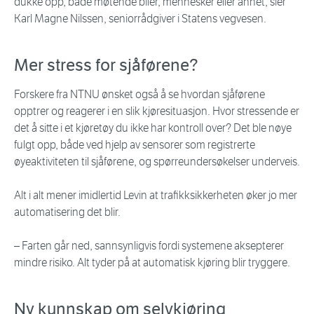
dukke opp, både møtende biler, mennesker eller annet, sier
Karl Magne Nilssen, seniorrådgiver i Statens vegvesen.
Mer stress for sjåførene?
Forskere fra NTNU ønsket også å se hvordan sjåførene
opptrer og reagerer i en slik kjøresituasjon. Hvor stressende er
det å sitte i et kjøretøy du ikke har kontroll over? Det ble nøye
fulgt opp, både ved hjelp av sensorer som registrerte
øyeaktiviteten til sjåførene, og spørreundersøkelser underveis.
Alt i alt mener imidlertid Levin at trafikksikkerheten øker jo mer
automatisering det blir.
– Farten går ned, sannsynligvis fordi systemene aksepterer
mindre risiko. Alt tyder på at automatisk kjøring blir tryggere.
Ny kunnskap om selvkjøring