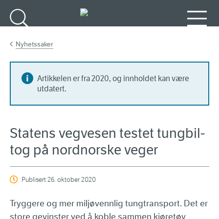
Gå til hovedinnhold
Søk
Meny
Nyhetssaker
Artikkelen er fra 2020, og innholdet kan være
utdatert.
Statens vegvesen testet tungbil-
tog på nordnorske veger
Publisert
26. oktober 2020
Tryggere og mer miljøvennlig tungtransport. Det er
store gevinster ved å koble sammen kjøretøy