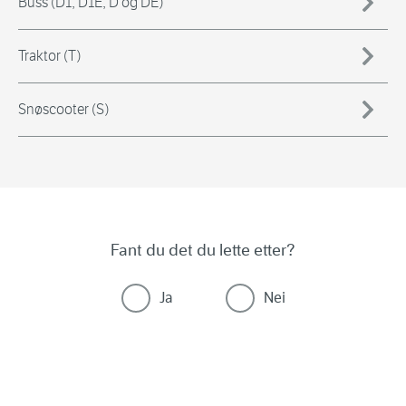
Buss (D1, D1E, D og DE)
Traktor (T)
Snøscooter (S)
Fant du det du lette etter?
Ja
Nei