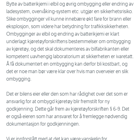
Bytte av batterikjemi i elbil og øvrig ombygging eller endring av
ladesystem, overvåking-system etc. utgjør en sikkerhetsrisiko.
Slike ombygginger vil kunne innebære økt fare for brann eller
eksplosjon, som videre har betydning for trafikksikkerheten.
Ombygginger av elbil og endring av batterikjemi er klart
underlagt kjøretøyforskriftens bestemmelser om ombygging
av kjøretøy, og det skal dokumenteres av bilfabrikanten eller
kompetent uavhengig laboratorium at sikkerheten er ivaretatt.
Å få dokumentert en ombygging kan derfor bli kostbart, og
det er noe man bør være klar over hvis man overveier en slik
ombygging.
Det er bilens eier eller den som har rådighet over det som er
ansvarlig for at ombygd kjøretøy blir fremstilt for ny
godkjenning. Dette går frem av kjøretøyforskriften § 6-9. Det
er også eieren som har ansvaret for å fremlegge nødvendig
dokumentasjon for godkjenningen.
Vi er innforstått med at det kan være vanskelig for