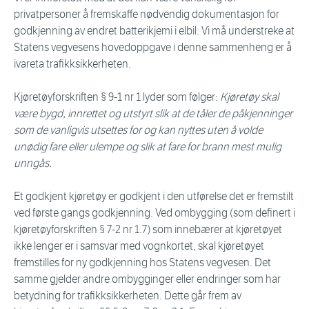
privatpersoner å fremskaffe nødvendig dokumentasjon for
godkjenning av endret batterikjemi i elbil. Vi må understreke at
Statens vegvesens hovedoppgave i denne sammenheng er å
ivareta trafikksikkerheten.
Kjøretøyforskriften § 9-1 nr 1 lyder som følger:
Kjøretøy skal
være bygd, innrettet og utstyrt slik at de tåler de påkjenninger
som de vanligvis utsettes for og kan nyttes uten å volde
unødig fare eller ulempe og slik at fare for brann mest mulig
unngås.
Et godkjent kjøretøy er godkjent i den utførelse det er fremstilt
ved første gangs godkjenning. Ved ombygging (som definert i
kjøretøyforskriften § 7-2 nr 1.7) som innebærer at kjøretøyet
ikke lenger er i samsvar med vognkortet, skal kjøretøyet
fremstilles for ny godkjenning hos Statens vegvesen. Det
samme gjelder andre ombygginger eller endringer som har
betydning for trafikksikkerheten. Dette går frem av