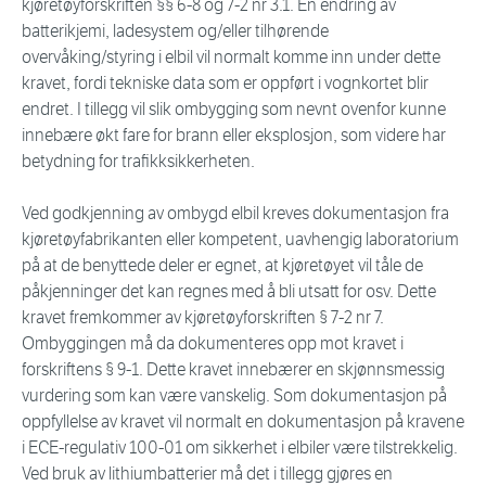
kjøretøyforskriften §§ 6-8 og 7-2 nr 3.1. En endring av
batterikjemi, ladesystem og/eller tilhørende
overvåking/styring i elbil vil normalt komme inn under dette
kravet, fordi tekniske data som er oppført i vognkortet blir
endret. I tillegg vil slik ombygging som nevnt ovenfor kunne
innebære økt fare for brann eller eksplosjon, som videre har
betydning for trafikksikkerheten.
Ved godkjenning av ombygd elbil kreves dokumentasjon fra
kjøretøyfabrikanten eller kompetent, uavhengig laboratorium
på at de benyttede deler er egnet, at kjøretøyet vil tåle de
påkjenninger det kan regnes med å bli utsatt for osv. Dette
kravet fremkommer av kjøretøyforskriften § 7-2 nr 7.
Ombyggingen må da dokumenteres opp mot kravet i
forskriftens § 9-1. Dette kravet innebærer en skjønnsmessig
vurdering som kan være vanskelig. Som dokumentasjon på
oppfyllelse av kravet vil normalt en dokumentasjon på kravene
i ECE-regulativ 100-01 om sikkerhet i elbiler være tilstrekkelig.
Ved bruk av lithiumbatterier må det i tillegg gjøres en