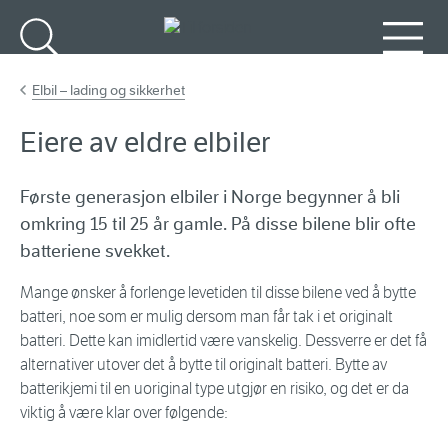
Gå til hovedinnhold
Søk
Meny
Elbil – lading og sikkerhet
Eiere av eldre elbiler
Første generasjon elbiler i Norge begynner å bli
omkring 15 til 25 år gamle. På disse bilene blir ofte
batteriene svekket.
Mange ønsker å forlenge levetiden til disse bilene ved å bytte
batteri, noe som er mulig dersom man får tak i et originalt
batteri. Dette kan imidlertid være vanskelig. Dessverre er det få
alternativer utover det å bytte til originalt batteri. Bytte av
batterikjemi til en uoriginal type utgjør en risiko, og det er da
viktig å være klar over følgende: