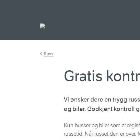
Gå til hovedinnh
Russ
Gratis kont
Vi ønsker dere en trygg russe
og biler. Godkjent kontroll gi
Kun busser og biler som er registr
russetid. Når russetiden er over, 