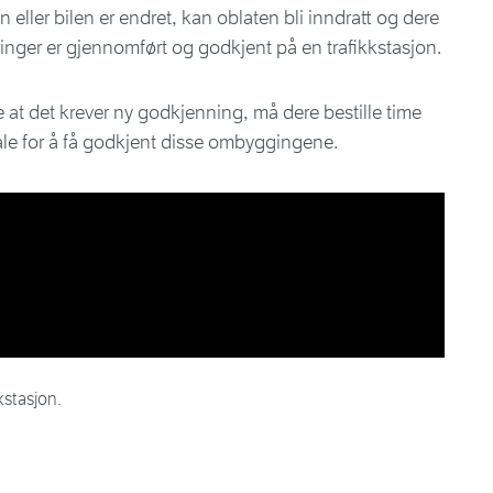
n eller bilen er endret, kan oblaten bli inndratt og dere
ringer er gjennomført og godkjent på en trafikkstasjon.
at det krever ny godkjenning, må dere bestille time
tale for å få godkjent disse ombyggingene.
kstasjon.