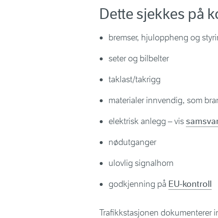
Dette sjekkes på k
bremser, hjuloppheng og styr
seter og bilbelter
taklast/takrigg
materialer innvendig, som bra
elektrisk anlegg – vis
samsvars
nødutganger
ulovlig signalhorn
godkjenning på
EU-kontroll
Trafikkstasjonen dokumenterer in