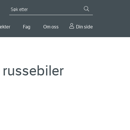
Søk etter
ekter
Fag
Om oss
Din side
 russebiler