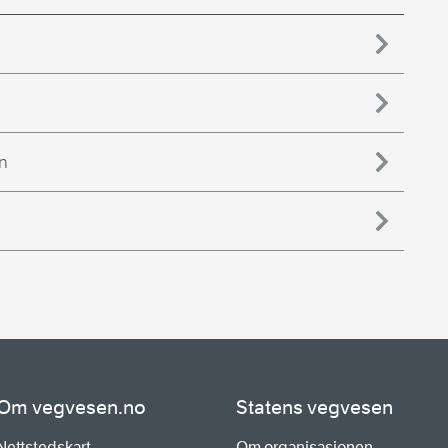
n
Om vegvesen.no
Statens vegvesen
Nettstedskart
Om organisasjonen