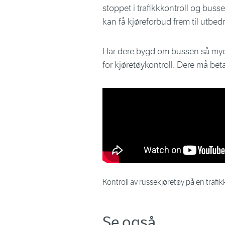
stoppet i trafikkkontroll og busse
kan få kjøreforbud frem til utbed
Har dere bygd om bussen så mye 
for kjøretøykontroll. Dere må be
Kontroll av russekjøretøy på en trafik
Se også