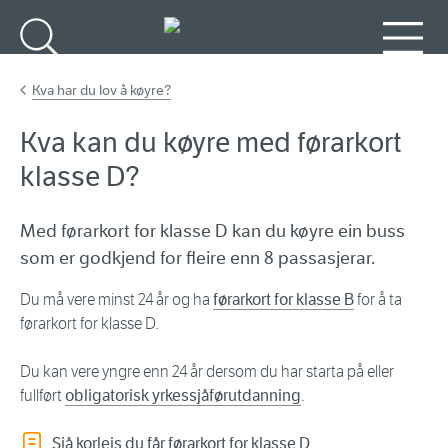
Gå til hovudinnhald
Søk
Meny
Kva har du lov å køyre?
Kva kan du køyre med førarkort
klasse D?
Med førarkort for klasse D kan du køyre ein buss
som er godkjend for fleire enn 8 passasjerar.
Du må vere minst 24 år og ha
førarkort for klasse B
for å ta
førarkort for klasse D.
Du kan vere yngre enn 24 år dersom du har starta på eller
fullført
obligatorisk yrkessjåførutdanning
.
Sjå korleis du får førarkort for klasse D