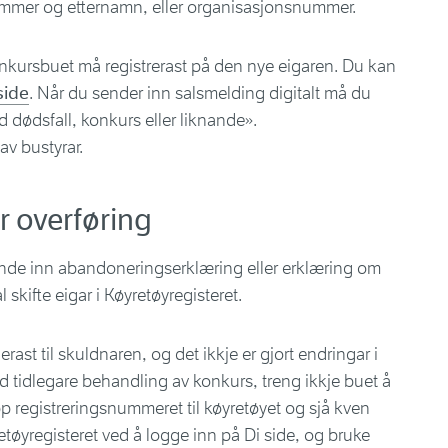
nummer og etternamn, eller organisasjonsnummer.
onkursbuet må registrerast på den nye eigaren. Du kan
side
. Når du sender inn salsmelding digitalt må du
 dødsfall, konkurs eller liknande».
v bustyrar.
r overføring
ende inn abandoneringserklæring eller erklæring om
skifte eigar i Køyretøyregisteret.
st til skuldnaren, og det ikkje er gjort endringar i
 tidlegare behandling av konkurs, treng ikkje buet å
p registreringsnummeret til køyretøyet og sjå kven
retøyregisteret ved å logge inn på Di side, og bruke