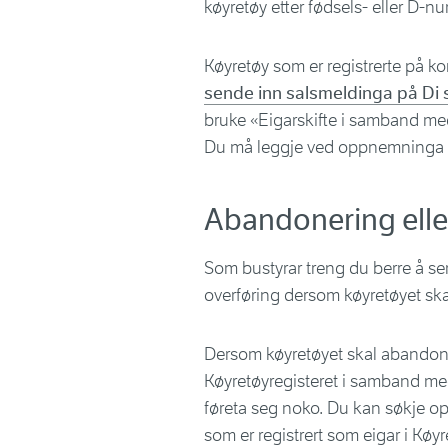
køyretøy etter fødsels- eller D-
Køyretøy som er registrerte på k
sende inn salsmeldinga på Di 
bruke «Eigarskifte i samband med
Du må leggje ved oppnemninga a
Abandonering elle
Som bustyrar treng du berre å s
overføring dersom køyretøyet skal 
Dersom køyretøyet skal abandonera
Køyretøyregisteret i samband med
føreta seg noko. Du kan søkje op
som er registrert som eigar i Køy