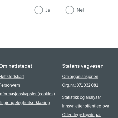
Ja
Nei
Om nettstedet
Statens vegvesen
Nettstedskart
Om organisasjonen
Personvern
Org.nr.: 971 032 081
Informasjonskapsler (cookies)
Statistikk og analysar
Tilgjengelegheitserklæring
Innsyn etter offentleglova
Offentlege høyringar