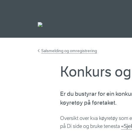
Gå til hovudinnh
Salsmelding og omregistrering
Konkurs og
Er du bustyrar for ein konku
køyretøy på føretaket.
Oversikt over kva køyretøy som er
på Di side og bruke tenesta
«Sje