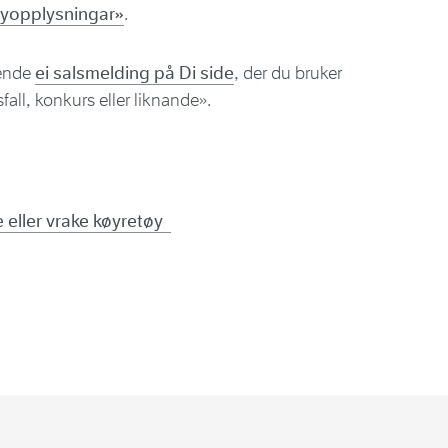
øyopplysningar»
.
sende
ei salsmelding på Di side
, der du bruker
all, konkurs eller liknande».
 eller vrake køyretøy