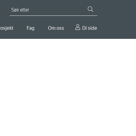
Søk etter
osjekt
Fag
Om oss
Di side