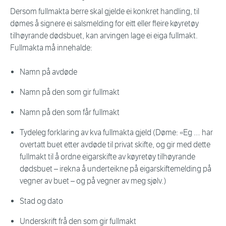
Dersom fullmakta berre skal gjelde ei konkret handling, til
dømes å signere ei salsmelding for eitt eller fleire køyretøy
tilhøyrande dødsbuet, kan arvingen lage ei eiga fullmakt.
Fullmakta må innehalde:
Namn på avdøde
Namn på den som gir fullmakt
Namn på den som får fullmakt
Tydeleg forklaring av kva fullmakta gjeld (Døme: «Eg … har
overtatt buet etter avdøde til privat skifte, og gir med dette
fullmakt til å ordne eigarskifte av køyretøy tilhøyrande
dødsbuet – irekna å underteikne på eigarskiftemelding på
vegner av buet – og på vegner av meg sjølv.)
Stad og dato
Underskrift frå den som gir fullmakt