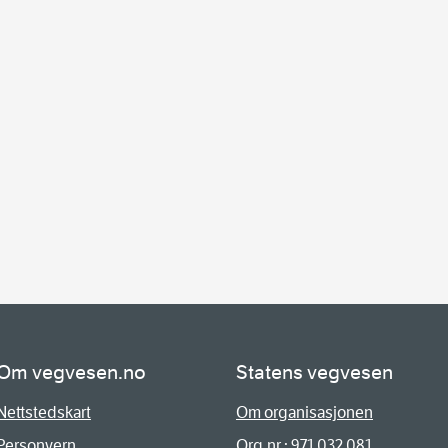
Om vegvesen.no
Statens vegvesen
Nettstedskart
Om organisasjonen
Personvern
Org.nr.: 971 032 081