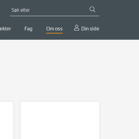
Søk etter
ekter
Fag
Om oss
Din side