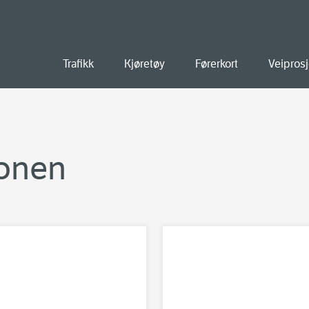
old
Trafikk
Kjøretøy
Førerkort
Veiprosj
onen