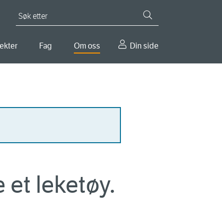
Søk etter
ekter
Fag
Om oss
Din side
 et leketøy.