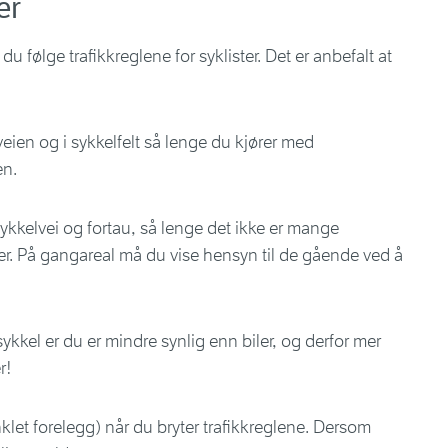
er
du følge trafikkreglene for syklister. Det er anbefalt at
eien og i sykkelfelt så lenge du kjører med
en.
kkelvei og fortau, så lenge det ikke er mange
der. På gangareal må du vise hensyn til de gående ved å
sykkel er du er mindre synlig enn biler, og derfor mer
r!
klet forelegg) når du bryter trafikkreglene. Dersom