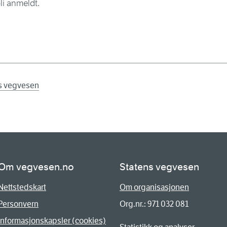
li anmeldt.
ns vegvesen
Om vegvesen.no
Statens vegvesen
Nettstedskart
Om organisasjonen
Personvern
Org.nr.: 971 032 081
Informasjonskapsler (cookies)