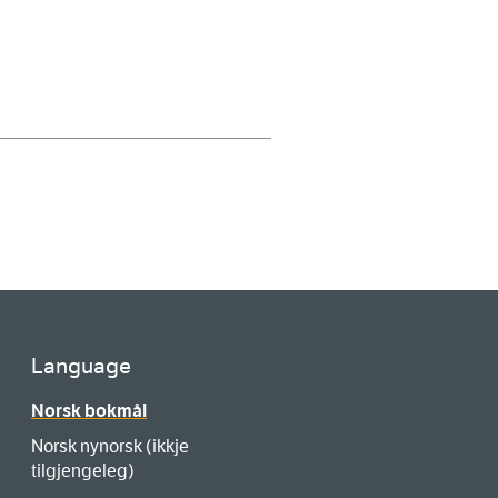
Language
Norsk bokmål
Norsk nynorsk (ikkje
tilgjengeleg)