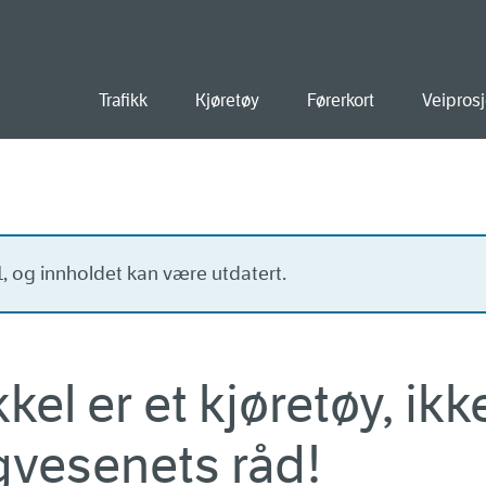
old
Trafikk
Kjøretøy
Førerkort
Veiprosj
21, og innholdet kan være utdatert.
el er et kjøretøy, ikke
gvesenets råd!