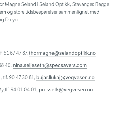
hor Magne Seland i Seland Optikk, Stavanger. Begge
tem og store tidsbesparelser sammenlignet med
ng Dreyer.
. 51 67 47 87,
thormagne@selandoptikk.no
 98 46,
nina.seljeseth@specsavers.com
 tlf. 90 47 30 81,
bujar.llukaj@vegvesen.no
y,tlf. 94 01 04 01,
pressetk@vegvesen.no