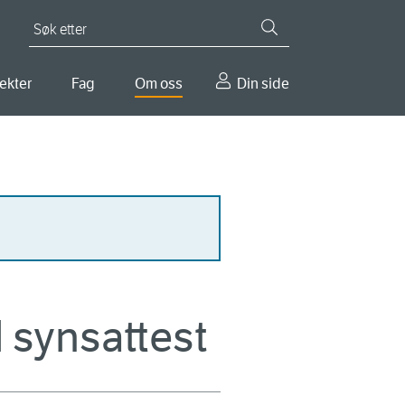
Søk etter
ekter
Fag
Om oss
Din side
 synsattest