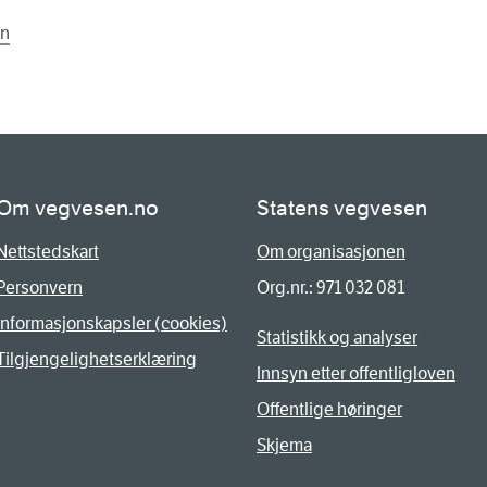
en
Om vegvesen.no
Statens vegvesen
Nettstedskart
Om organisasjonen
Personvern
Org.nr.: 971 032 081
Informasjonskapsler (cookies)
Statistikk og analyser
Tilgjengelighetserklæring
Innsyn etter offentligloven
Offentlige høringer
Skjema