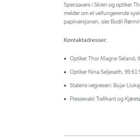
Specsavers i Skien og optiker T
melder om et velfungerende sys
papirversjonen, sier Bodil Rønni
Kontaktadresser:
Optiker Thor Magne Seland, tlf
Optiker Nina Seljeseth, 99 61
Statens vegvesen: Bujar Llukaj,
Pressevakt Trafikant og Kjøretø