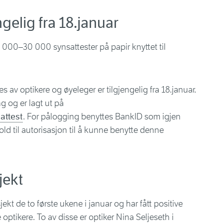
ngelig fra 18.januar
 000–30 000 synsattester på papir knyttet til
 av optikere og øyeleger er tilgjengelig fra 18.januar.
g og er lagt ut på
attest
. For pålogging benyttes BankID som igjen
old til autorisasjon til å kunne benytte denne
jekt
sjekt de to første ukene i januar og har fått positive
optikere. To av disse er optiker Nina Seljeseth i