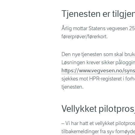
Tjenesten er tilgje
Årlig mottar Statens vegvesen 25
førerprøver/førerkort.
Den nye tjenesten som skal brukes
Løsningen krever sikker påloggin
https://www.vegvesen.no/syns
sjekkes mot HPR-registeret i forh
tjenesten.
Vellykket pilotpros
– Vi har hatt et vellykket pilotpro
tilbakemeldinger fra syv fornøyde 