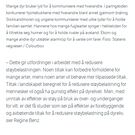
Mange dyr bruker lyd for å kommunisere med hverandre. I paringstiden
konkurrerer hjortebukkene med hverandre blant annet gjennom brøling.
Stokkandmoren og ungene kommuniserer med ulike lyder for å holde
familien samlet. Hannene hos mange fuglearter synger i hekketiden for
å tiltrekke seg hunner og for å holde rivaler på avstand. Ekorn og
mange andre dyr utstøter alarmrop for å varsle om farer. Foto: Statens
vegvesen / Colourbox
– Dette gir utfordringer i arbeidet med å redusere
støybelastningen. Noen tiltak kan forbedre forholdene for
mange arter, mens noen arter vil behøve mer tilpassede tiltak.
Tiltak i landskapet beregnet for å redusere støybelastning for
mennesker vil også ha gunstig effekt på dyrelivet. Men, med
unntak av effekter av støy på bruk av over- og underganger
for vilt, er det få studier som ser på effekter av forebyggende
og avbøtende tiltak for å redusere støybelastning på dyreliv,
sier Regine Benz.