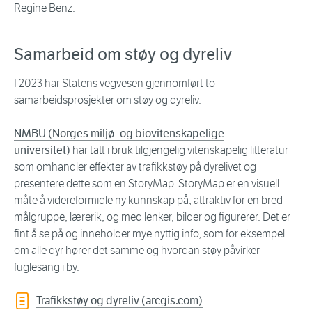
Regine Benz.
Samarbeid om støy og dyreliv
I 2023 har Statens vegvesen gjennomført to
samarbeidsprosjekter om støy og dyreliv.
NMBU (Norges miljø- og biovitenskapelige
universitet)
har tatt i bruk tilgjengelig vitenskapelig litteratur
som omhandler effekter av trafikkstøy på dyrelivet og
presentere dette som en StoryMap. StoryMap er en visuell
måte å videreformidle ny kunnskap på, attraktiv for en bred
målgruppe, lærerik, og med lenker, bilder og figurerer. Det er
fint å se på og inneholder mye nyttig info, som for eksempel
om alle dyr hører det samme og hvordan støy påvirker
fuglesang i by.
Trafikkstøy og dyreliv (arcgis.com)