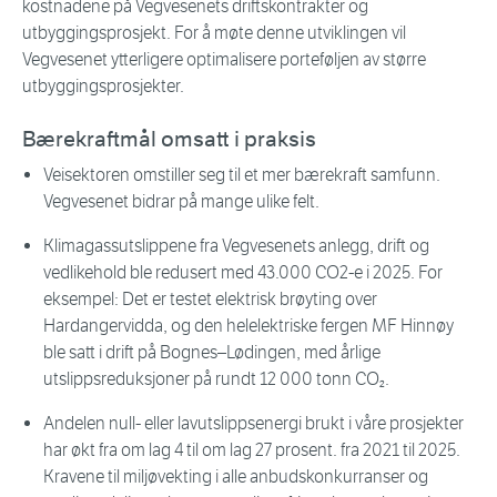
kostnadene på Vegvesenets driftskontrakter og
utbyggingsprosjekt. For å møte denne utviklingen vil
Vegvesenet ytterligere optimalisere porteføljen av større
utbyggingsprosjekter.
Bærekraftmål omsatt i praksis
Veisektoren omstiller seg til et mer bærekraft samfunn.
Vegvesenet bidrar på mange ulike felt.
Klimagassutslippene fra Vegvesenets anlegg, drift og
vedlikehold ble redusert med 43.000 CO2-e i 2025. For
eksempel: Det er testet elektrisk brøyting over
Hardangervidda, og den helelektriske fergen MF Hinnøy
ble satt i drift på Bognes–Lødingen, med årlige
utslippsreduksjoner på rundt 12 000 tonn CO₂.
Andelen null- eller lavutslippsenergi brukt i våre prosjekter
har økt fra om lag 4 til om lag 27 prosent. fra 2021 til 2025.
Kravene til miljøvekting i alle anbudskonkurranser og