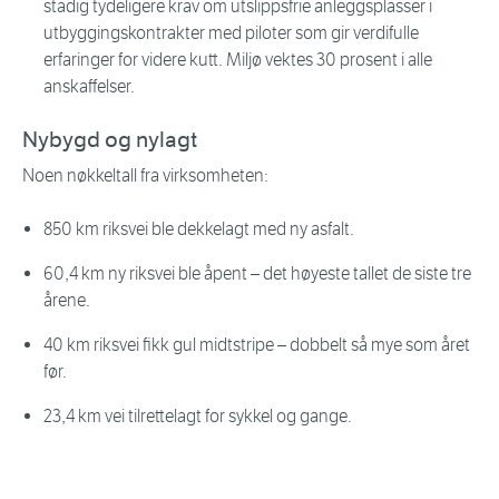
stadig tydeligere krav om utslippsfrie anleggsplasser i
utbyggingskontrakter med piloter som gir verdifulle
erfaringer for videre kutt. Miljø vektes 30 prosent i alle
anskaffelser.
Nybygd og nylagt
Noen nøkkeltall fra virksomheten:
850 km riksvei ble dekkelagt med ny asfalt.
60,4 km ny riksvei ble åpent – det høyeste tallet de siste tre
årene.
40 km riksvei fikk gul midtstripe – dobbelt så mye som året
før.
23,4 km vei tilrettelagt for sykkel og gange.