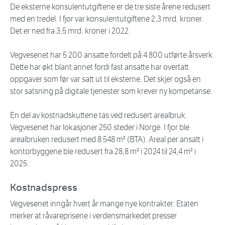
De eksterne konsulentutgiftene er de tre siste årene redusert
med en tredel. I fjor var konsulentutgiftene 2,3 mrd. kroner.
Det er ned fra 3,5 mrd. kroner i 2022.
Vegvesenet har 5 200 ansatte fordelt på 4 800 utførte årsverk.
Dette har økt blant annet fordi fast ansatte har overtatt
oppgaver som før var satt ut til eksterne. Det skjer også en
stor satsning på digitale tjenester som krever ny kompetanse.
En del av kostnadskuttene tas ved redusert arealbruk.
Vegvesenet har lokasjoner 250 steder i Norge. I fjor ble
arealbruken redusert med 8 548 m² (BTA). Areal per ansatt i
kontorbyggene ble redusert fra 28,8 m² i 2024 til 24,4 m² i
2025.
Kostnadspress
Vegvesenet inngår hvert år mange nye kontrakter. Etaten
merker at råvareprisene i verdensmarkedet presser