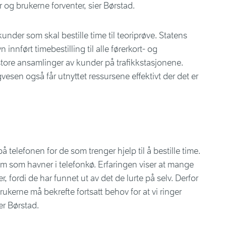
 og brukerne forventer, sier Børstad.
nder som skal bestille time til teoriprøve. Statens
nnført timebestilling til alle førerkort- og
store ansamlinger av kunder på trafikkstasjonene.
vesen også får utnyttet ressursene effektivt der det er
på telefonen for de som trenger hjelp til å bestille time.
 dem som havner i telefonkø. Erfaringen viser at mange
rer, fordi de har funnet ut av det de lurte på selv. Derfor
rukerne må bekrefte fortsatt behov for at vi ringer
ier Børstad.