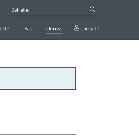
Søk etter
ekter
Fag
Om oss
Din side