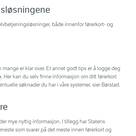
gsløsningene
lvbetjeningsløsninger, både innenfor førerkort- og
nn mange er klar over. Et annet godt tips er å logge deg
o
. Her kan du selv finne informasjon om ditt førerkort
entuelle søknader du har i våre systemer, sier Børstad.
re
r mye nyttig informasjon. I tillegg har Statens
eneste som svarer på det meste innen førerkort og