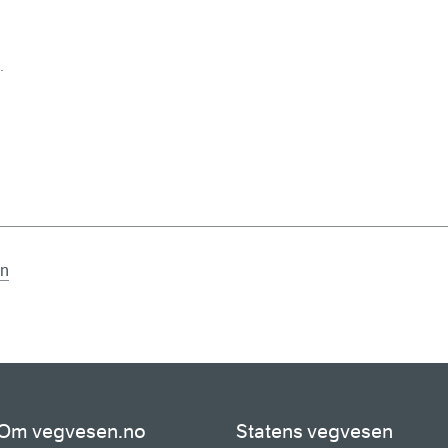
.
en
Om vegvesen.no
Statens vegvesen