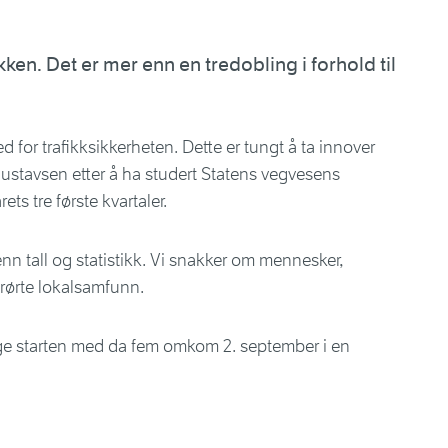
en. Det er mer enn en tredobling i forhold til
 for trafikksikkerheten. Dette er tungt å ta innover
Gustavsen etter å ha studert Statens vegvesens
ets tre første kvartaler.
enn tall og statistikk. Vi snakker om mennesker,
berørte lokalsamfunn.
ige starten med da fem omkom 2. september i en