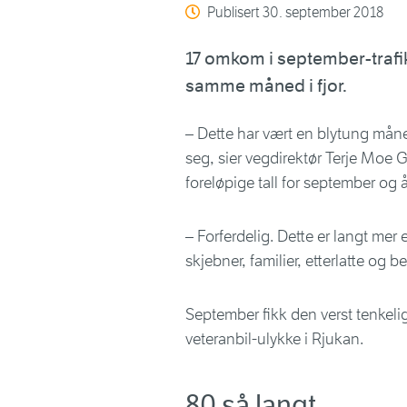
Publisert
30. september 2018
17 omkom i september-trafikk
samme måned i fjor.
– Dette har vært en blytung måned
seg, sier vegdirektør Terje Moe 
foreløpige tall for september og år
– Forferdelig. Dette er langt mer 
skjebner, familier, etterlatte og 
September fikk den verst tenkel
veteranbil-ulykke i Rjukan.
80 så langt