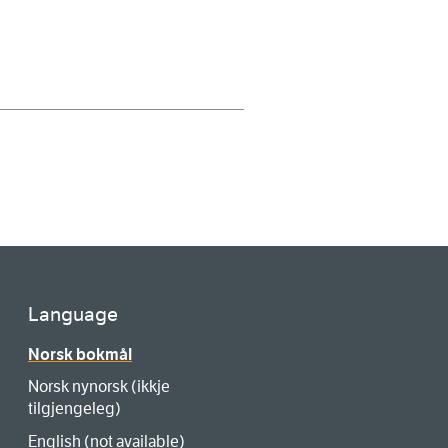
Language
Norsk bokmål
Norsk nynorsk (ikkje
tilgjengeleg)
English (not available)