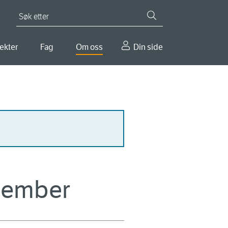
Søk etter
ekter
Fag
Om oss
Din side
ptember