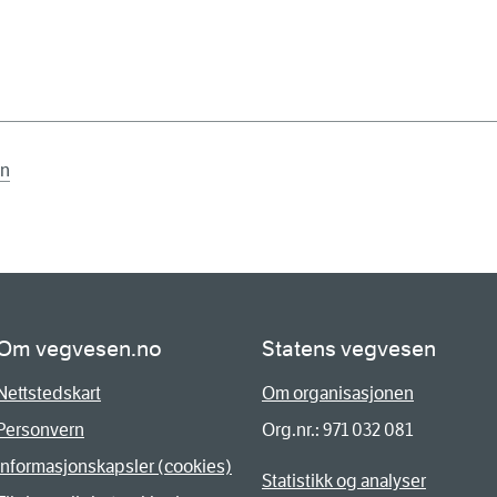
en
Om vegvesen.no
Statens vegvesen
Nettstedskart
Om organisasjonen
Personvern
Org.nr.: 971 032 081
Informasjonskapsler (cookies)
Statistikk og analyser