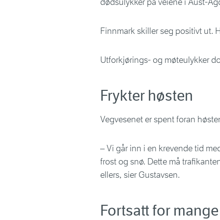
dødsulykker på veiene i Aust-Agd
Finnmark skiller seg positivt ut. H
Utforkjørings- og møteulykker do
Frykter høsten
Vegvesenet er spent foran høsten
– Vi går inn i en krevende tid me
frost og snø. Dette må trafikant
ellers, sier Gustavsen.
Fortsatt for mang