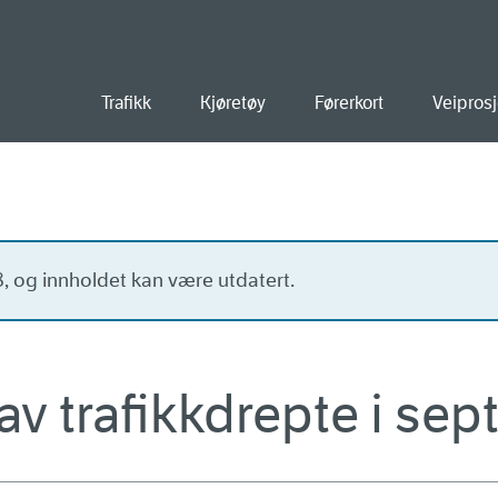
old
Trafikk
Kjøretøy
Førerkort
Veiprosj
18, og innholdet kan være utdatert.
av trafikkdrepte i se