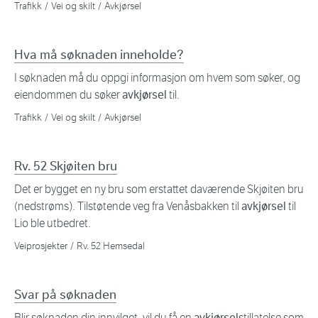
Trafikk
Vei og skilt
Avkjørsel
Hva må søknaden inneholde?
I søknaden må du oppgi informasjon om hvem som søker, og
eiendommen du søker
avkjørsel
til.
Trafikk
Vei og skilt
Avkjørsel
Rv. 52 Skjøiten bru
Det er bygget en ny bru som erstattet daværende Skjøiten bru
(nedstrøms). Tilstøtende veg fra Venåsbakken til
avkjørsel
til
Lio ble utbedret.
Veiprosjekter
Rv. 52 Hemsedal
Svar på søknaden
Blir søknaden din innvilget, vil du få en
avkjørsel
stillatelse som