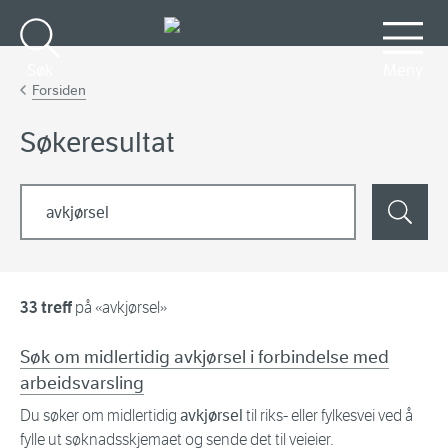
Gå til hovedinnhold
Søk
Meny
Forsiden
Søkeresultat
Søk etter
Søk
33 treff
på «avkjørsel»
Søk om midlertidig avkjørsel i forbindelse med
arbeidsvarsling
Du søker om midlertidig
avkjørsel
til riks- eller fylkesvei ved å
fylle ut søknadsskjemaet og sende det til veieier.