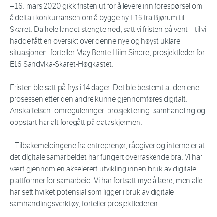
– 16. mars 2020 gikk fristen ut for å levere inn forespørsel om
å delta i konkurransen om å bygge ny E16 fra Bjørum til
Skaret. Da hele landet stengte ned, satt vi fristen på vent – til vi
hadde fått en oversikt over denne nye og høyst uklare
situasjonen, forteller May Bente Hiim Sindre, prosjektleder for
E16 Sandvika-Skaret-Høgkastet.
Fristen ble satt på frys i 14 dager. Det ble bestemt at den ene
prosessen etter den andre kunne gjennomføres digitalt.
Anskaffelsen, omreguleringer, prosjektering, samhandling og
oppstart har alt foregått på dataskjermen.
– Tilbakemeldingene fra entreprenør, rådgiver og interne er at
det digitale samarbeidet har fungert overraskende bra. Vi har
vært gjennom en akselerert utvikling innen bruk av digitale
plattformer for samarbeid. Vi har fortsatt mye å lære, men alle
har sett hvilket potensial som ligger i bruk av digitale
samhandlingsverktøy, forteller prosjektlederen.