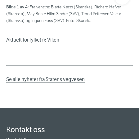
Bilde 1 av 4:
Bil
Fra venstre: Bjarte Næss (Skanska), Richard Hafver
(Skanska), May Bente Hiim Sindre (SVV), Trond Pettersen Valeur
fra
(Skanska) og Ingunn Foss (SVV). Foto: Skanska
Aktuelt for fylke(r): Viken
Se alle nyheter fra Statens vegvesen
Kontakt oss