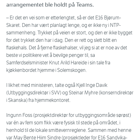
arrangementet ble holdt på Teams.
– Er det en vei som er etterlengtet, så er det E16 Bjørum-
Skaret. Den har vært planlagt lenge, og er ikke ny i NTP-
sammenheng. Trykket på veien er stort, og den er ikke bygget
for det trykket den har i dag. Den er rett og slett blitt en
flaskehals. Det å fjerne flaskehalser, vil jeg si at er noe av det
beste vi politikere vet å bevilge penger til, sa
Samferdselsminister Knut Arild Hareide i sin tale fra
kjøkkenbordet hjemme i Solemskogen.
I likhet med ministeren, talte også Kjell Inge Davik
(Utbyggingsdirektør i SVV) og Steinar Myhre (konserndirektør
i Skanska) fra hjemmekontoret.
Ingunn Foss (prosjektdirektør for utbyggingsområde sørøst)
var én av fem som fikk være fysisk til stede på området, i
henhold til de lokale smittevernreglene. Sammen med henne
var May Bente Hiim Sindre (prosjektleder for E16 Sandvika-