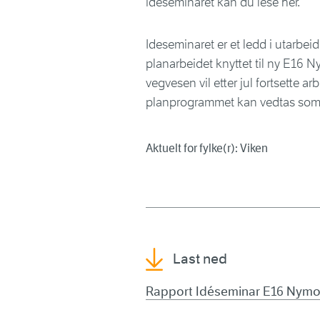
ideseminaret kan du lese her.
Ideseminaret er et ledd i utarbe
planarbeidet knyttet til ny E1
vegvesen vil etter jul fortsette a
planprogrammet kan vedtas so
Aktuelt for fylke(r): Viken
Last ned
Rapport Idéseminar E16 Nym