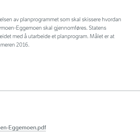
idelsen av planprogrammet som skal skissere hvordan
6 Nymoen-Eggemoen skal gjennomføres. Statens
rbeidet med å utarbeide et planprogram. Målet er at
mmeren 2016.
oen-Eggemoen.pdf