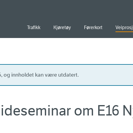
old
Trafikk
Kjøretøy
Førerkort
Veiprosj
15, og innholdet kan være utdatert.
a ideseminar om E16 