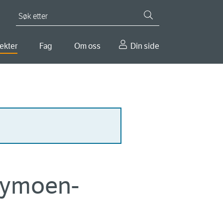
Søk etter
ekter
Fag
Om oss
Din side
Nymoen-