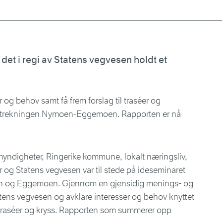
det i regi av Statens vegvesen holdt et
r og behov samt få frem forslag til traséer og
å strekningen Nymoen-Eggemoen. Rapporten er nå
 myndigheter, Ringerike kommune, lokalt næringsliv,
r og Statens vegvesen var til stede på ideseminaret
en og Eggemoen. Gjennom en gjensidig menings- og
ens vegvesen og avklare interesser og behov knyttet
il traséer og kryss. Rapporten som summerer opp