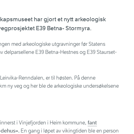
kapsmuseet har gjort et nytt arkeologisk
vegprosjektet E39 Betna- Stormyra.
ongen med arkeologiske utgravninger før Statens
v delparsellene E39 Betna-Hestnes og E39 Staurset-
 Leirvika-Renndalen, er til høsten. På denne
 km ny veg og her ble de arkeologiske undersøkelsene
er innerst i Vinjefjorden i Heim kommune,
fant
dødehus».
En gang i løpet av vikingtiden ble en person