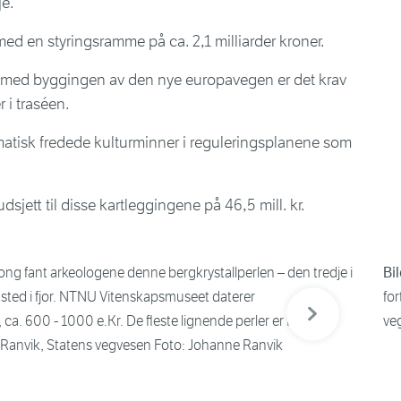
e.
t med en styringsramme på ca. 2,1 milliarder kroner.
 med byggingen av den nye europavegen er det krav
 i traséen.
atisk fredede kulturminner i reguleringsplanene som
sjett til disse kartleggingene på 46,5 mill. kr.
ong fant arkeologene denne bergkrystallperlen – den tredje i
Bil
 sted i fjor. NTNU Vitenskapsmuseet daterer
for
Neste bilde
, ca. 600 - 1000 e.Kr. De fleste lignende perler er funnet i
ve
e Ranvik, Statens vegvesen Foto: Johanne Ranvik