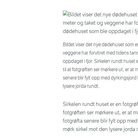
Bildet viser det nye dødehuset som er
veggene har forvitret med tidens tan
oppdaget i fjor. Sirkelen rundt huset
til at fotgrøften ser mørkere ut, er a
senere blir fylt opp med dyrkingsjord
lysere jorda rundt.
Sirkelen rundt huset er en fotgrø
fotgrøften ser mørkere ut, er at 
fotgrøfta senere blir fylt opp me
mørk sirkel mot den lysere jorda 