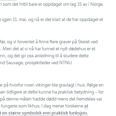
nn som det hittil bare er oppdaget om lag 15 av i Norge.
igjen 11. mai, og nå er det klart at de har oppdaget et
r, og vi forventet å finne flere graver på Skeiet ved
n. Men det at vi nå har funnet et nytt dødehus er et
n, og det gir oss anledning til å studere dette
nd Sauvage, prosjektleder ved NTNU
ar på hvorfor noen vikinger ble gravlagt i hus. Ifølge en
an tidligere at dette kunne ha praktisk betydning – for
t på denne måten hadde dødd mens det fremdeles var
r fungerte som likhus. I dag mener forskerne
at
 en større symbolsk enn praktisk funksjon.