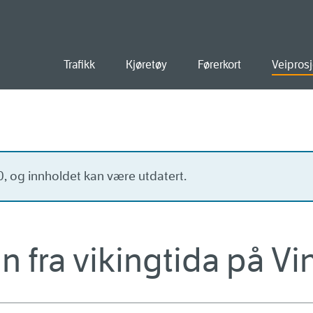
old
Trafikk
Kjøretøy
Førerkort
Veiprosj
20, og innholdet kan være utdatert.
n fra vikingtida på Vi