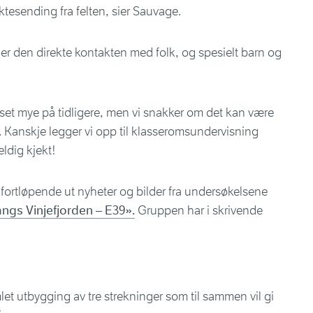
ktesending fra felten, sier Sauvage.
ner den direkte kontakten med folk, og spesielt barn og
atset mye på tidligere, men vi snakker om det kan være
å. Kanskje legger vi opp til klasseromsundervisning
eldig kjekt!
rtløpende ut nyheter og bilder fra undersøkelsene
angs Vinjefjorden – E39».
Gruppen har i skrivende
et utbygging av tre strekninger som til sammen vil gi