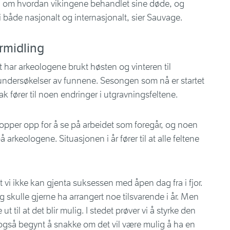
jon om hvordan vikingene behandlet sine døde, og
både nasjonalt og internasjonalt, sier Sauvage.
ormidling
t har arkeologene brukt høsten og vinteren til
undersøkelser av funnene. Sesongen som nå er startet
ak fører til noen endringer i utgravningsfeltene.
opper opp for å se på arbeidet som foregår, og noen
 arkeologene. Situasjonen i år fører til at alle feltene
 at vi ikke kan gjenta suksessen med åpen dag fra i fjor.
skulle gjerne ha arrangert noe tilsvarende i år. Men
 ut til at det blir mulig. I stedet prøver vi å styrke den
r også begynt å snakke om det vil være mulig å ha en