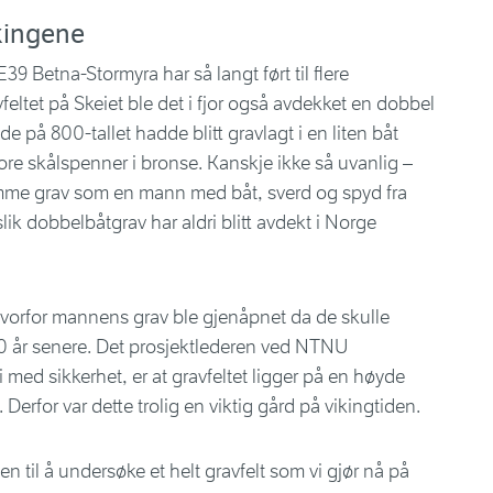
kingene
39 Betna-Stormyra har så langt ført til flere
vfeltet på Skeiet ble det i fjor også avdekket en dobbel
e på 800-tallet hadde blitt gravlagt i en liten båt
e skålspenner i bronse. Kanskje ikke så uvanlig –
amme grav som en mann med båt, sverd og spyd fra
slik dobbelbåtgrav har aldri blitt avdekt i Norge
på hvorfor mannens grav ble gjenåpnet da de skulle
 år senere. Det prosjektlederen ved NTNU
med sikkerhet, er at gravfeltet ligger på en høyde
Derfor var dette trolig en viktig gård på vikingtiden.
ten til å undersøke et helt gravfelt som vi gjør nå på