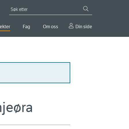
Søk etter
ekter
Fag
Om oss
Din side
njeøra