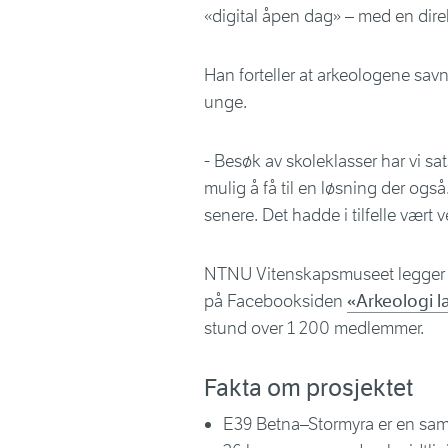
«digital åpen dag» – med en dire
Han forteller at arkeologene sav
unge.
- Besøk av skoleklasser har vi s
mulig å få til en løsning der ogs
senere. Det hadde i tilfelle vært v
NTNU Vitenskapsmuseet legger fo
på Facebooksiden
«Arkeologi l
stund over 1 200 medlemmer.
Fakta om prosjektet
E39 Betna–Stormyra er en saml