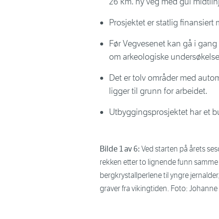
26 km. ny veg med gul midtlinj
Prosjektet er statlig finansier
Før Vegvesenet kan gå i gang
om arkeologiske undersøkelser
Det er tolv områder med autom
ligger til grunn for arbeidet.
Utbyggingsprosjektet har et bud
Bilde 1 av 6:
Ved starten på årets ses
rekken etter to lignende funn samme
bergkrystallperlene til yngre jernalder
graver fra vikingtiden. Foto: Johann