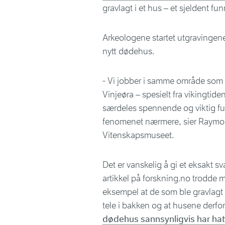
gravlagt i et hus – et sjeldent fu
Arkeologene startet utgravingene 
nytt dødehus.
- Vi jobber i samme område som fø
Vinjeøra – spesielt fra vikingtide
særdeles spennende og viktig fun
fenomenet nærmere, sier Raymo
Vitenskapsmuseet.
Det er vanskelig å gi et eksakt sv
artikkel på forskning.no trodde m
eksempel at de som ble gravlag
tele i bakken og at husene derfo
dødehus sannsynligvis har hatt