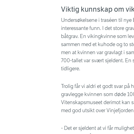
Viktig kunnskap om vi
Undersøkelsene i traséen til nye E
interessante funn. I det store gra
båtgrav. En vikingkvinne som levd
sammen med et kuhode og to stor
men at kvinnen var gravlagt i s
700-tallet var svært sjeldent. En 
tidligere.
Trolig får vi aldri et godt svar 
gravlegge kvinnen som døde 100
Vitenskapsmuseet derimot kan si 
med god utsikt over Vinjefjorden. 
- Det er sjeldent at vi får mulighe