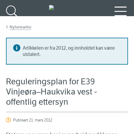
Gå til hovedinnhold
Søk
Meny
Nyhetsarkiv
Artikkelen er fra 2012, og innholdet kan være
utdatert.
Reguleringsplan for E39
Vinjeøra–Haukvika vest -
offentlig ettersyn
Publisert
21. mars 2012