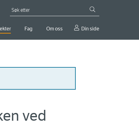
Søk etter
ekter
Fag
Om oss
Din side
sken ved