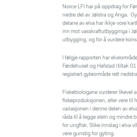
Norce LFI har på oppdrag for Førd
nedre del av Jølstra og Anga. Gy
delane av elva har ikkje vore kart
inn mot vasskraftutbygginga i Jøls
utbygging, og for å vurdere konse
I følgje rapporten har elveområd
Førdehuset og Hafstad (tiltak 01 
registrert gyteområde rett nedst
Fiskebiologane vurderer likevel at
fiskeproduksjonen, eller vere til h
variasjonen i denne delen av elva
råda til å legge stein og mindre b
for ungfisk. Slike innslag i elva
vere gunstig for gyting.