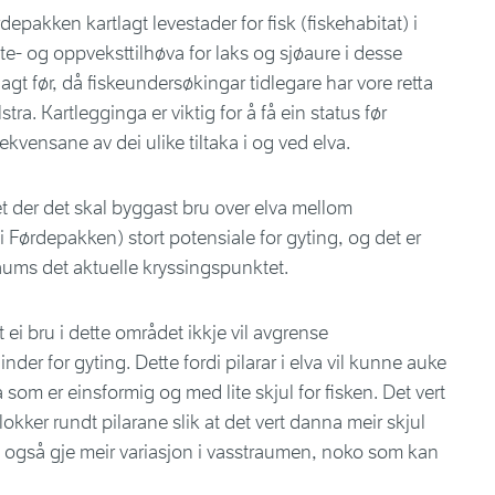
epakken kartlagt levestader for fisk (fiskehabitat) i
te- og oppveksttilhøva for laks og sjøaure i desse
lagt før, då fiskeundersøkingar tidlegare har vore retta
tra. Kartlegginga er viktig for å få ein status før
kvensane av dei ulike tiltaka i og ved elva.
et der det skal byggast bru over elva mellom
i Førdepakken) stort potensiale for gyting, og det er
raums det aktuelle kryssingspunktet.
 ei bru i dette området ikkje vil avgrense
inder for gyting. Dette fordi pilarar i elva vil kunne auke
 som er einsformig og med lite skjul for fisken. Det vert
lokker rundt pilarane slik at det vert danna meir skjul
 vil også gje meir variasjon i vasstraumen, noko som kan