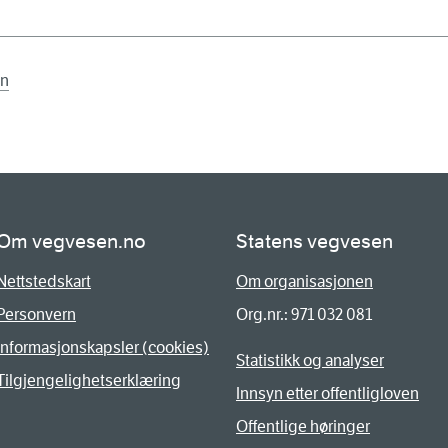
en
Om vegvesen.no
Statens vegvesen
Nettstedskart
Om organisasjonen
Personvern
Org.nr.: 971 032 081
Informasjonskapsler (cookies)
Statistikk og analyser
Tilgjengelighetserklæring
Innsyn etter offentligloven
Offentlige høringer