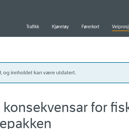
old
Trafikk
Kjøretøy
Førerkort
Veiprosj
19, og innholdet kan være utdatert.
t konsekvensar for fi
rdepakken