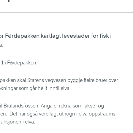
r Førdepakken kartlagt levestader for fisk i
a.
pakken skal Statens vegvesen byggje fleire bruer over
kningar som går heilt inntil elva.
 til Brulandsfossen. Anga er rekna som lakse- og
sen. Det har også vore lagt ut rogn i elva oppstraums
uksjonen i elva.