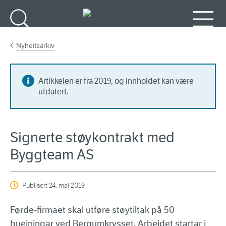
Gå til hovedinnhold
Søk
Meny
Nyheitsarkiv
Artikkelen er fra 2019, og innholdet kan være
utdatert.
Signerte støykontrakt med
Byggteam AS
Publisert
24. mai 2019
Førde-firmaet skal utføre støytiltak på 50
bueiningar ved Bergumkrysset. Arbeidet startar i