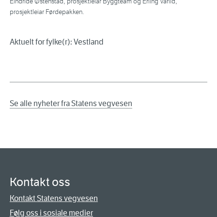
Eindride Østenstad, prosjektleiar Byggteam og Erling Varlid,
prosjektleiar Førdepakken.
Aktuelt for fylke(r): Vestland
Se alle nyheter fra Statens vegvesen
Kontakt oss
Kontakt Statens vegvesen
Følg oss i sosiale medier