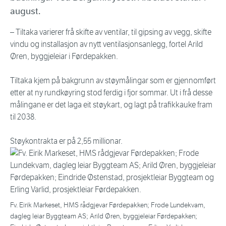
august.
– Tiltaka varierer frå skifte av ventilar, til gipsing av vegg, skifte
vindu og installasjon av nytt ventilasjonsanlegg, fortel Arild
Øren, byggjeleiar i Førdepakken.
Tiltaka kjem på bakgrunn av støymålingar som er gjennomført
etter at ny rundkøyring stod ferdig i fjor sommar. Ut i frå desse
målingane er det laga eit støykart, og lagt på trafikkauke fram
til 2038.
Støykontrakta er på 2,55 millionar.
Fv. Eirik Markeset, HMS rådgjevar Førdepakken; Frode Lundekvam,
dagleg leiar Byggteam AS; Arild Øren, byggjeleiar Førdepakken;