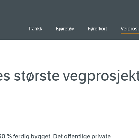
old
Trafikk
Kjøretøy
Førerkort
Veiprosj
 største vegprosjekt
 % ferdig bygget. Det offentlige private