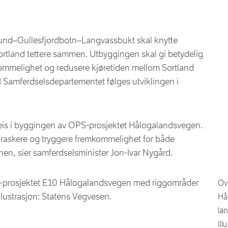
sund–Gullesfjordbotn–Langvassbukt skal knytte
rtland tettere sammen. Utbyggingen skal gi betydelig
kommelighet og redusere kjøretiden mellom Sortland
I Samferdselsdepartementet følges utviklingen i
lvveis i byggingen av OPS-prosjektet Hålogalandsvegen.
re raskere og tryggere fremkommelighet for både
nen, sier samferdselsminister Jon-Ivar Nygård.
Ov
Hå
la
Ill