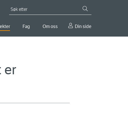
Søk etter
ekter
Fag
Om oss
Din side
 er