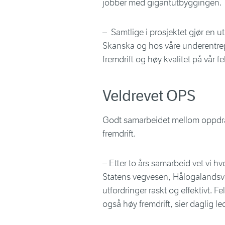
jobber med gigantutbyggingen.
– Samtlige i prosjektet gjør en 
Skanska og hos våre underentrepr
fremdrift og høy kvalitet på vår fe
Veldrevet OPS
Godt samarbeidet mellom oppdrag
fremdrift.
– Etter to års samarbeid vet vi hv
Statens vegvesen, Hålogalandsve
utfordringer raskt og effektivt. Fe
også høy fremdrift, sier daglig l