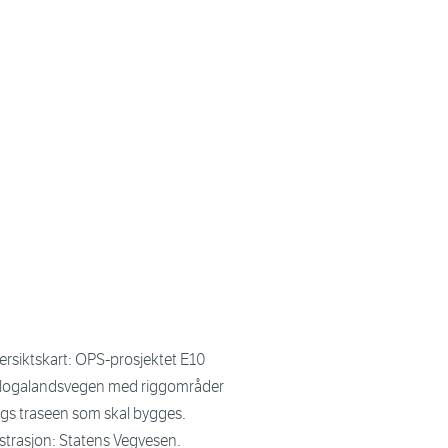
ersiktskart: OPS-prosjektet E10
logalandsvegen med riggområder
ngs traseen som skal bygges.
ustrasjon: Statens Vegvesen.