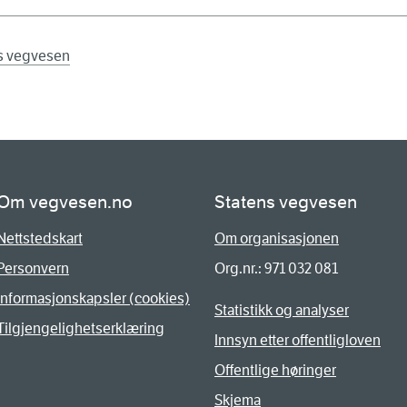
ns vegvesen
Om vegvesen.no
Statens vegvesen
Nettstedskart
Om organisasjonen
Personvern
Org.nr.: 971 032 081
Informasjonskapsler (cookies)
Statistikk og analyser
Tilgjengelighetserklæring
Innsyn etter offentligloven
Offentlige høringer
Skjema