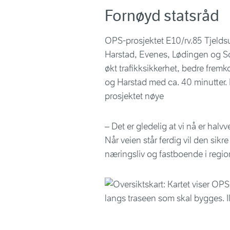
Fornøyd statsråd
OPS-prosjektet E10/rv.85 Tjeld
Harstad, Evenes, Lødingen og So
økt trafikksikkerhet, bedre frem
og Harstad med ca. 40 minutter. 
prosjektet nøye
– Det er gledelig at vi nå er ha
Når veien står ferdig vil den sik
næringsliv og fastboende i regio