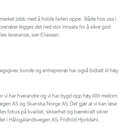
utmerket jobb med å holde farten oppe. Både hos oss i
enører legges det ned stor innsats for å sikre god
lles leveranse, sier Eliassen.
sgiver, kunde og entreprenør har også bidratt til høy
or vi har hverandre og vi har bygd opp høy tillit mellom
gen AS og Skanska Norge AS. Det gjør at vi kan løse
lles fokus på kvalitet, sikkerhet og bærekraft sikrer
eder i Hålogalandsvegen AS, Fridhild Hjortdahl.