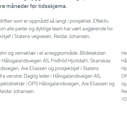
ere måneder før tidsskjema.
iften som er oppnådd så langt i prosjektet. Effektiv
om alle parter og dyktige team har vært avgjørende for
ektsjef i Statens vegvesen, Reidar Johansen.
Her
Hå
Hjo
OP
og 
Re
/O