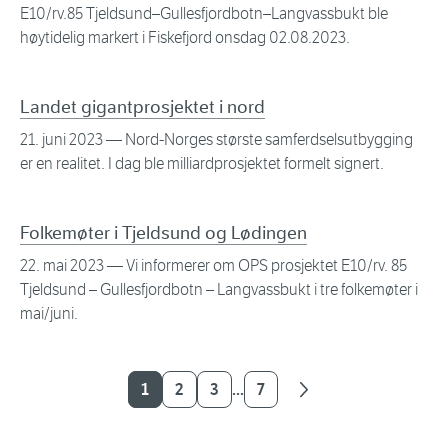
E10/rv.85 Tjeldsund–Gullesfjordbotn–Langvassbukt ble
høytidelig markert i Fiskefjord onsdag 02.08.2023.
Landet gigantprosjektet i nord
21. juni 2023
— Nord-Norges største samferdselsutbygging
er en realitet. I dag ble milliardprosjektet formelt signert.
Folkemøter i Tjeldsund og Lødingen
22. mai 2023
— Vi informerer om OPS prosjektet E10/rv. 85
Tjeldsund – Gullesfjordbotn – Langvassbukt i tre folkemøter i
mai/juni.
1
2
3
7