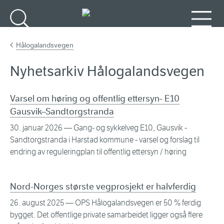
Gå til hovedinnhold
Søk
Meny
Hålogalandsvegen
Nyhetsarkiv Hålogalandsvegen
Varsel om høring og offentlig ettersyn- E10
Gausvik–Sandtorgstranda
30. januar 2026
— Gang- og sykkelveg E10, Gausvik -
Sandtorgstranda i Harstad kommune - varsel og forslag til
endring av reguleringplan til offentlig ettersyn / høring
Nord-Norges største vegprosjekt er halvferdig
26. august 2025
— OPS Hålogalandsvegen er 50 % ferdig
bygget. Det offentlige private samarbeidet ligger også flere