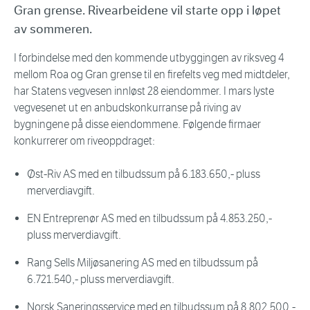
Gran grense. Rivearbeidene vil starte opp i løpet
av sommeren.
I forbindelse med den kommende utbyggingen av riksveg 4
mellom Roa og Gran grense til en firefelts veg med midtdeler,
har Statens vegvesen innløst 28 eiendommer. I mars lyste
vegvesenet ut en anbudskonkurranse på riving av
bygningene på disse eiendommene. Følgende firmaer
konkurrerer om riveoppdraget:
Øst-Riv AS med en tilbudssum på 6.183.650,- pluss
merverdiavgift.
EN Entreprenør AS med en tilbudssum på 4.853.250,-
pluss merverdiavgift.
Rang Sells Miljøsanering AS med en tilbudssum på
6.721.540,- pluss merverdiavgift.
Norsk Saneringsservice med en tilbudssum på 8.802.500,-