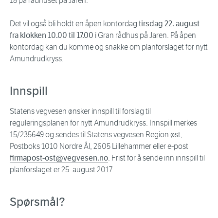
18 på rådhuset på Jaren.
Det vil også bli holdt en åpen kontordag
tirsdag 22. august
fra klokken 10.00 til 17.00
i Gran rådhus på Jaren. På åpen
kontordag kan du komme og snakke om planforslaget for nytt
Amundrudkryss.
Innspill
Statens vegvesen ønsker innspill til forslag til
reguleringsplanen for nytt Amundrudkryss. Innspill merkes
15/235649 og sendes til Statens vegvesen Region øst,
Postboks 1010 Nordre Ål, 2605 Lillehammer eller e-post
firmapost-ost@vegvesen.no
. Frist for å sende inn innspill til
planforslaget er 25. august 2017.
Spørsmål?